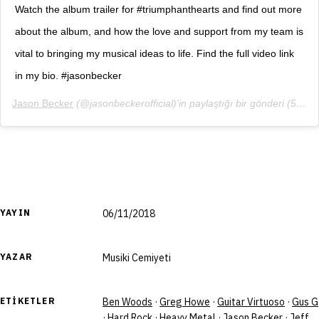
Watch the album trailer for #triumphanthearts and find out more
about the album, and how the love and support from my team is
vital to bringing my musical ideas to life. Find the full video link
in my bio. #jasonbecker
Jason Becker
(@jasonbeckerofficial)'in paylaştığı bir gönderi (
5 Kas, 2018, 12:54ös PST
YAYIN
06/11/2018
YAZAR
Musiki Cemiyeti
ETIKETLER
Ben Woods
·
Greg Howe
·
Guitar Virtuoso
·
Gus G
·
Hard Rock
·
Heavy Metal
·
Jason Becker
·
Jeff