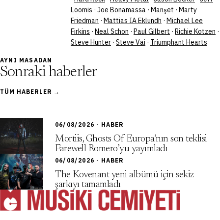
Loomis
·
Joe Bonamassa
·
Manşet
·
Marty
Friedman
·
Mattias IA Eklundh
·
Michael Lee
Firkins
·
Neal Schon
·
Paul Gilbert
·
Richie Kotzen
·
Steve Hunter
·
Steve Vai
·
Triumphant Hearts
AYNI MASADAN
Sonraki haberler
TÜM HABERLER →
06/08/2026 · HABER
Mortiis, Ghosts Of Europa’nın son teklisi
Farewell Romero’yu yayımladı
06/08/2026 · HABER
The Kovenant yeni albümü için sekiz
şarkıyı tamamladı