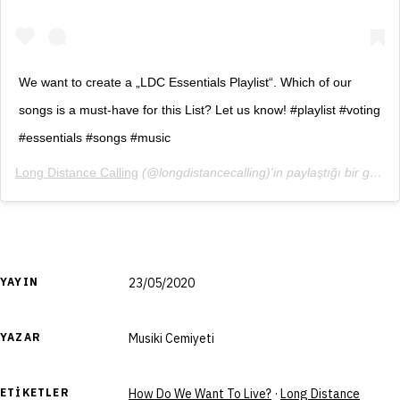
We want to create a „LDC Essentials Playlist“. Which of our
songs is a must-have for this List? Let us know! #playlist #voting
#essentials #songs #music
Long Distance Calling
(@longdistancecalling)'in paylaştığı bir gönderi (
YAYIN
23/05/2020
YAZAR
Musiki Cemiyeti
ETIKETLER
How Do We Want To Live?
·
Long Distance