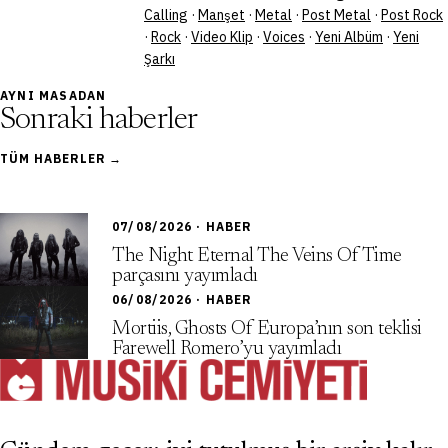
Calling
·
Manşet
·
Metal
·
Post Metal
·
Post Rock
·
Rock
·
Video Klip
·
Voices
·
Yeni Albüm
·
Yeni
Şarkı
AYNI MASADAN
Sonraki haberler
TÜM HABERLER →
07/08/2026 · HABER
The Night Eternal The Veins Of Time
parçasını yayımladı
06/08/2026 · HABER
Mortiis, Ghosts Of Europa’nın son teklisi
Farewell Romero’yu yayımladı