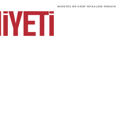
Musikisiz bir hayat fevkalâde fenadır