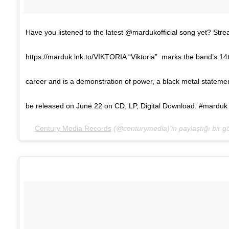
Have you listened to the latest @mardukofficial song yet? Stre
https://marduk.lnk.to/VIKTORIA “Viktoria” marks the band’s 14
career and is a demonstration of power, a black metal statemen
be released on June 22 on CD, LP, Digital Download. #marduk 
Century Media Records
(@centurymedia)’in paylaştığı bir gö