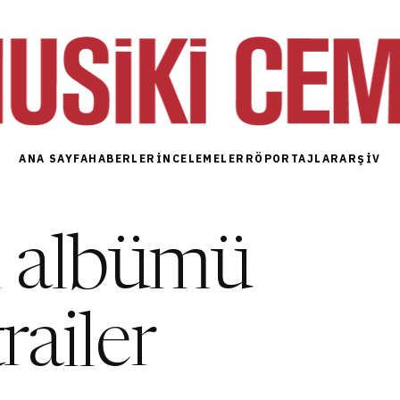
ANA SAYFA
HABERLER
İNCELEMELER
RÖPORTAJLAR
ARŞIV
 albümü
railer