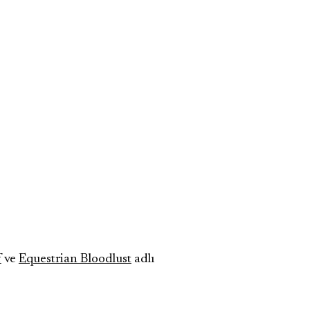
f
ve
Equestrian Bloodlust
adlı