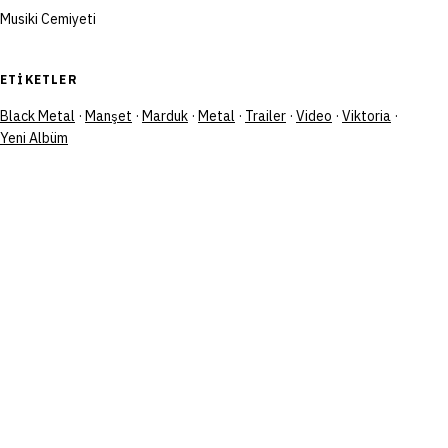
Musiki Cemiyeti
ETIKETLER
Black Metal
·
Manşet
·
Marduk
·
Metal
·
Trailer
·
Video
·
Viktoria
·
Yeni Albüm