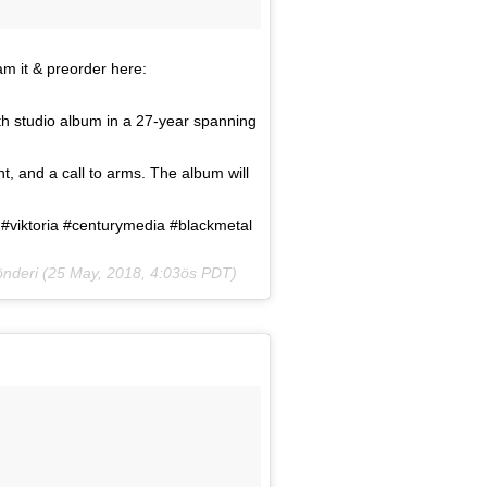
am it & preorder here:
th studio album in a 27-year spanning
t, and a call to arms. The album will
#viktoria #centurymedia #blackmetal
nderi (
25 May, 2018, 4:03ös PDT
)