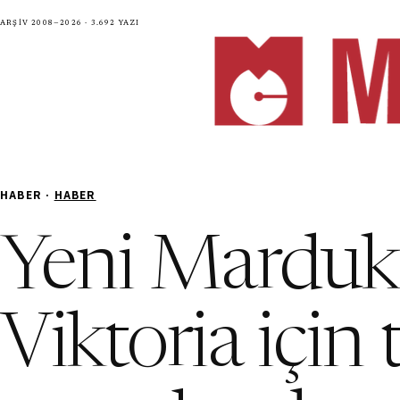
Arşiv 2008—2026 · 3.692 yazı
HABER ·
HABER
Yeni Marduk
Viktoria için t