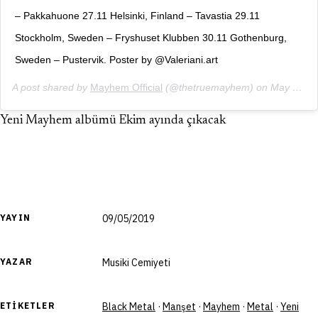
– Pakkahuone 27.11 Helsinki, Finland – Tavastia 29.11
Stockholm, Sweden – Fryshuset Klubben 30.11 Gothenburg,
Sweden – Pustervik. Poster by @Valeriani.art
A post shared by
Mayhem Official
(@thetruemayhem) on
May 8, 2019 at 6:44am PDT
Yeni Mayhem albümü Ekim ayında çıkacak
YAYIN
09/05/2019
YAZAR
Musiki Cemiyeti
ETIKETLER
Black Metal
·
Manşet
·
Mayhem
·
Metal
·
Yeni