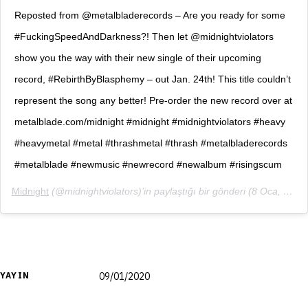
Reposted from @metalbladerecords – Are you ready for some
#FuckingSpeedAndDarkness?! Then let @midnightviolators
show you the way with their new single of their upcoming
record, #RebirthByBlasphemy – out Jan. 24th! This title couldn’t
represent the song any better! Pre-order the new record over at
metalblade.com/midnight #midnight #midnightviolators #heavy
#heavymetal #metal #thrashmetal #thrash #metalbladerecords
#metalblade #newmusic #newrecord #newalbum #risingscum
Midnight
(@midnightviolators)’in paylaştığı bir gönderi (
8 Oca, 2020, 12:11ös PST
YAYIN
09/01/2020