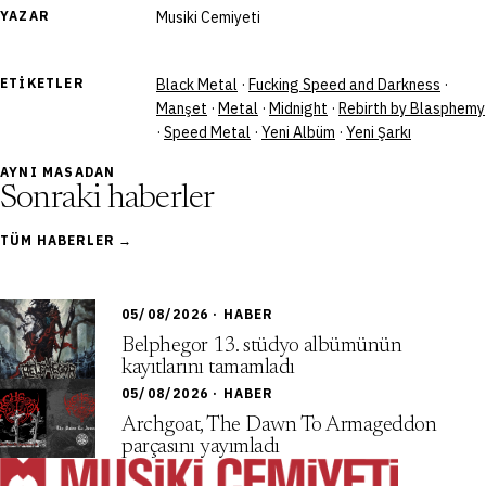
YAZAR
Musiki Cemiyeti
ETIKETLER
Black Metal
·
Fucking Speed and Darkness
·
Manşet
·
Metal
·
Midnight
·
Rebirth by Blasphemy
·
Speed Metal
·
Yeni Albüm
·
Yeni Şarkı
AYNI MASADAN
Sonraki haberler
TÜM HABERLER →
05/08/2026 · HABER
Belphegor 13. stüdyo albümünün
kayıtlarını tamamladı
05/08/2026 · HABER
Archgoat, The Dawn To Armageddon
parçasını yayımladı