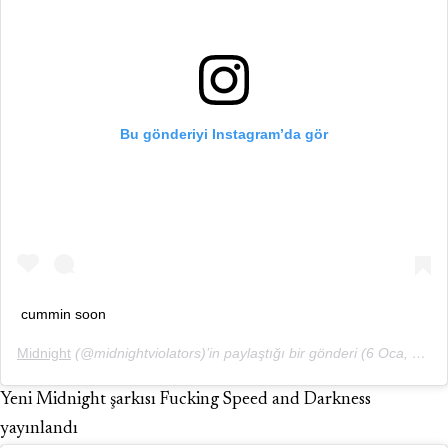
Bu gönderiyi Instagram’da gör
cummin soon
Midnight
(@midnightviolators)’in paylaştığı bir gönderi (
6 Oca, 2020, 2:40ös PST
Yeni Midnight şarkısı Fucking Speed and Darkness
yayınlandı