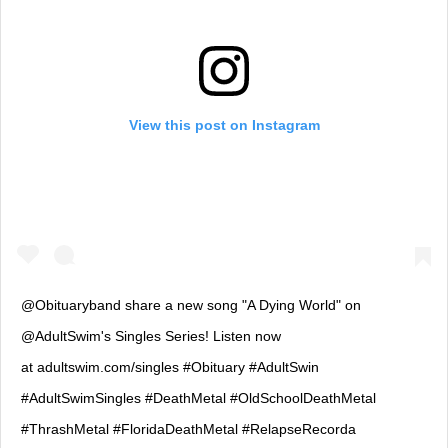
View this post on Instagram
@Obituaryband share a new song "A Dying World" on
@AdultSwim's Singles Series! Listen now
at adultswim.com/singles #Obituary #AdultSwin
#AdultSwimSingles #DeathMetal #OldSchoolDeathMetal
#ThrashMetal #FloridaDeathMetal #RelapseRecorda