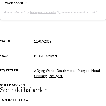
#Relapse2019
A post shared by
Relapse Records
(@relapserecords) on
Jul 10, 2019 at 9:12am PDT
YAYIN
11/07/2019
YAZAR
Musiki Cemiyeti
ETIKETLER
A Dying World
·
Death Metal
·
Manşet
·
Metal
·
Obituary
·
Yeni Şarkı
AYNI MASADAN
Sonraki haberler
TÜM HABERLER →