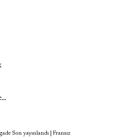
k
e…
de Son yayınlandı | Fransız