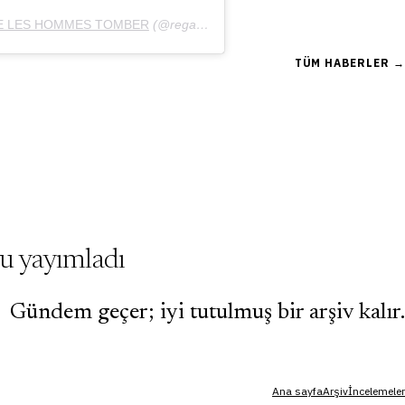
E LES HOMMES TOMBER
(@regardeleshommestomber)'in paylaştığı bir gönderi (
TÜM HABERLER →
yu yayımladı
Gündem geçer; iyi tutulmuş bir arşiv kalır.
Ana sayfa
Arşiv
İncelemeler