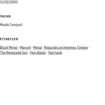
11/02/2020
YAZAR
Musiki Cemiyeti
ETIKETLER
Black Metal
·
Manşet
·
Metal
·
Regarde Les Hommes Tomber
·
The Renegade Son
·
Yeni Albüm
·
Yeni Şarkı