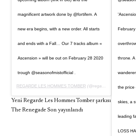
magnificent artwork done by @fortifem. A
'Ascensio
new era begins, with a new order. All starts
February 
and ends with a Fall… Our 7 tracks album «
overthrow
Ascension » will be out on February 28 2020
throne. A
trough @seasonofmistofficial .
wanderer 
REGARDE LES HOMMES TOMBER
(@regardeleshommestomber)'in paylaştığı bir gönderi (
the price
Yeni Regarde Les Hommes Tomber şarkısı
skies, a 
The Renegade Son yayınlandı
leading 
LOSS HA