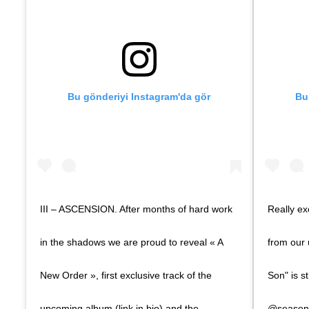
Bu gönderiyi Instagram'da gör
Bu
III – ASCENSION. After months of hard work
Really ex
in the shadows we are proud to reveal « A
from our
New Order », first exclusive track of the
Son" is st
upcoming album (link in bio) and the
@seasono