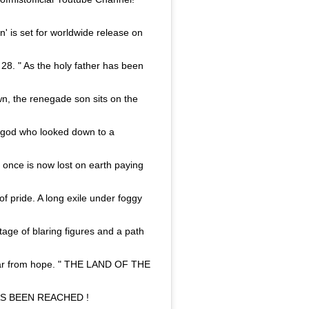
n' is set for worldwide release on
28. " As the holy father has been
n, the renegade son sits on the
 god who looked down to a
once is now lost on earth paying
4 Ara, 2019, 7:32öö PST
)
 of pride. A long exile under foggy
stage of blaring figures and a path
far from hope. " THE LAND OF THE
S BEEN REACHED !