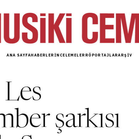
ANA SAYFA
HABERLER
İNCELEMELER
RÖPORTAJLAR
ARŞIV
 Les
er şarkısı