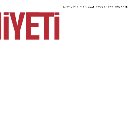
Musikisiz bir hayat fevkalâde fenadır