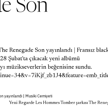
e Son
he Renegade Son yayınlandı | Fransız blac
8 Şubat'ta çıkacak yeni albümü
yı müzikseverlerin beğenisine sundu.
tinue=34&v=7iKjf_zb1J4&feature=emb_titl
Yeni Regarde Les Hommes Tomber şarkısı The Renega