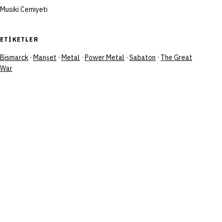
Musiki Cemiyeti
ETIKETLER
Bismarck
·
Manşet
·
Metal
·
Power Metal
·
Sabaton
·
The Great
War