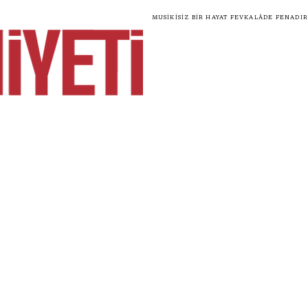
Musikisiz bir hayat fevkalâde fenadır