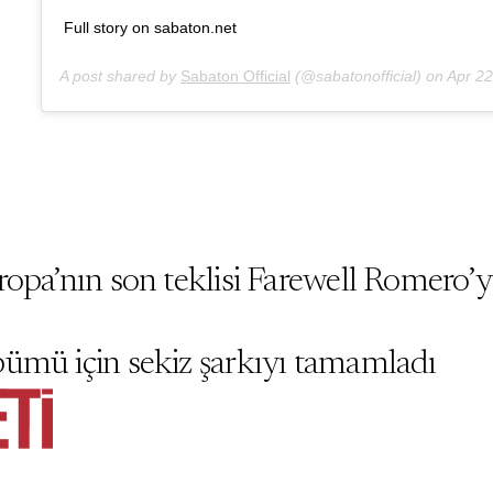
Full story on sabaton.net
A post shared by
Sabaton Official
(@sabatonofficial) on
Apr 22, 
ropa’nın son teklisi Farewell Romero’
ümü için sekiz şarkıyı tamamladı