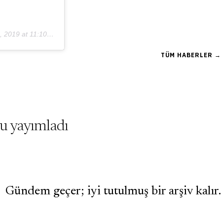
2019 at 11:10am PDT
TÜM HABERLER →
yu yayımladı
Gündem geçer; iyi tutulmuş bir arşiv kalır.