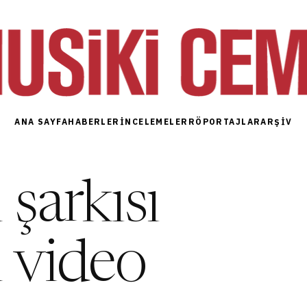
ANA SAYFA
HABERLER
İNCELEMELER
RÖPORTAJLAR
ARŞIV
şarkısı
n video