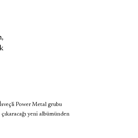
,
ak
 İsveçli Power Metal grubu
le çıkaracağı yeni albümünden