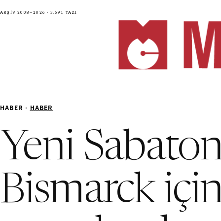
Arşiv 2008—2026 · 3.691 yazı
HABER ·
HABER
Yeni Sabaton 
Bismarck içi