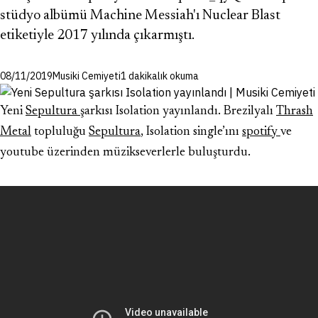
stüdyo albümü Machine Messiah'ı Nuclear Blast
etiketiyle 2017 yılında çıkarmıştı.
08/11/2019
Musiki Cemiyeti
1 dakikalık okuma
Yeni
Sepultura
şarkısı Isolation yayınlandı. Brezilyalı
Thrash
Metal
topluluğu
Sepultura
,
Isolation
single’ını
spotify
ve
youtube üzerinden müzikseverlerle buluşturdu.