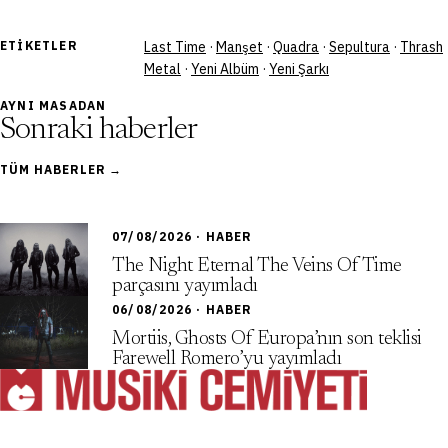
ETIKETLER
Last Time
·
Manşet
·
Quadra
·
Sepultura
·
Thrash
Metal
·
Yeni Albüm
·
Yeni Şarkı
AYNI MASADAN
Sonraki haberler
TÜM HABERLER →
07/08/2026 · HABER
The Night Eternal The Veins Of Time
parçasını yayımladı
06/08/2026 · HABER
Mortiis, Ghosts Of Europa’nın son teklisi
Farewell Romero’yu yayımladı