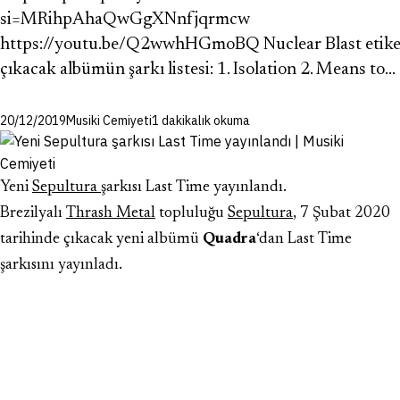
si=MRihpAhaQwGgXNnfjqrmcw
https://youtu.be/Q2wwhHGmoBQ Nuclear Blast etike
çıkacak albümün şarkı listesi: 1. Isolation 2. Means to…
20/12/2019
Musiki Cemiyeti
1 dakikalık okuma
Yeni
Sepultura
şarkısı Last Time yayınlandı.
Brezilyalı
Thrash Metal
topluluğu
Sepultura
, 7 Şubat 2020
tarihinde çıkacak yeni albümü
Quadra
‘dan
Last Time
şarkısını yayınladı.