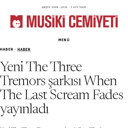
Arşiv 2008—2026 · 3.692 yazı
MENÜ
HABER ·
HABER
Yeni The Three
Tremors şarkısı When
The Last Scream Fades
yayınladı