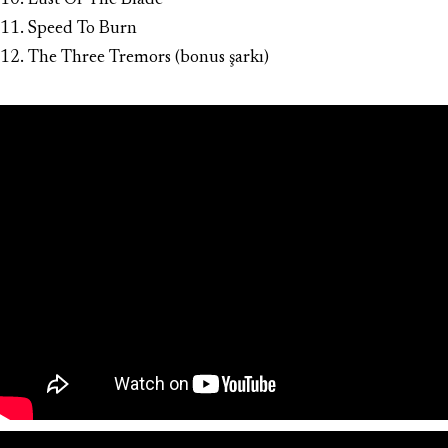
10. Lust Of The Blade
11. Speed To Burn
12. The Three Tremors (bonus şarkı)