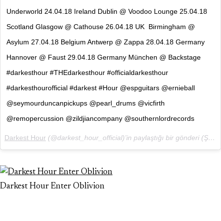
Underworld 24.04.18 Ireland Dublin @ Voodoo Lounge 25.04.18
Scotland Glasgow @ Cathouse 26.04.18 UK Birmingham @
Asylum 27.04.18 Belgium Antwerp @ Zappa 28.04.18 Germany
Hannover @ Faust 29.04.18 Germany München @ Backstage
#darkesthour #THEdarkesthour #officialdarkesthour
#darkesthourofficial #darkest #Hour @espguitars @ernieball
@seymourduncanpickups @pearl_drums @vicfirth
@remopercussion @zildjiancompany @southernlordrecords
Darkest Hour
(@darkest_hour_official)’in paylaştığı bir gönderi (
Şub 1, 2018 at 3:37ös PST
Darkest Hour Enter Oblivion