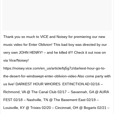
Thank you so much to VICE and Noisey for premiering our new
music video for Enter Oblivion! This bad boy was directed by our
very own JOHN HENRY! – and he killed it!!! Check it out now on
via Vice/Noisey!
https://noisey.vice.com/en_us/article/bj5g7z/darkest-hour-go-to-
the-desert-for-windswept-enter-oblivion-video Also come party with
us live! DARKEST HOUR WHORES. EXTINCTION AD 02/16 –
Richmond, VA @ The Canal Club 02/17 – Savannah, GA @ AURA
FEST 02/18 – Nashville, TN @ The Basement East 02/19 –
Louisville, KY @ Trixies 02/20 – Cincinnati, OH @ Bogarts 02/21 –