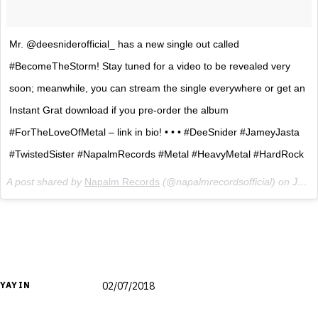
Mr. @deesniderofficial_ has a new single out called
#BecomeTheStorm! Stay tuned for a video to be revealed very
soon; meanwhile, you can stream the single everywhere or get an
Instant Grat download if you pre-order the album
#ForTheLoveOfMetal – link in bio! • • • #DeeSnider #JameyJasta
#TwistedSister #NapalmRecords #Metal #HeavyMetal #HardRock
A post shared by
Napalm Records
(@napalmrecordsofficial) on
Jun 29, 2018 at 11:43am PDT
YAYIN
02/07/2018