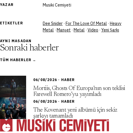
YAZAR
Musiki Cemiyeti
ETIKETLER
Dee Snider
·
For The Love Of Metal
·
Heavy
Metal
·
Manşet
·
Metal
·
Video
·
Yeni Şarkı
AYNI MASADAN
Sonraki haberler
TÜM HABERLER →
06/08/2026 · HABER
Mortiis, Ghosts Of Europa’nın son teklisi
Farewell Romero’yu yayımladı
06/08/2026 · HABER
The Kovenant yeni albümü için sekiz
şarkıyı tamamladı