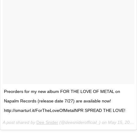
Preorders for my new album FOR THE LOVE OF METAL on
Napalm Records (release date 7/27) are available now!
http://smarturl.it/ForTheLoveOfMetalNPR SPREAD THE LOVE!
A post shared by
Dee Snider
(@deesniderofficial_) on
May 15, 2018 at 9:45am PDT