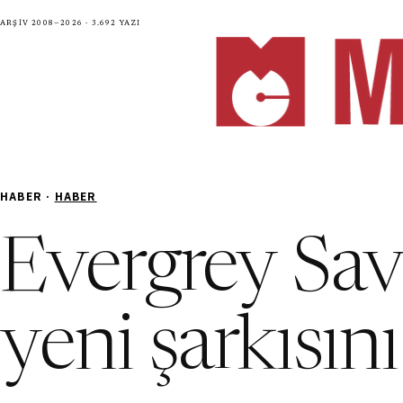
Arşiv 2008—2026 · 3.692 yazı
HABER ·
HABER
Evergrey Sav
yeni şarkısın