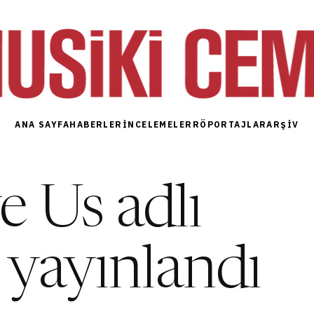
ANA SAYFA
HABERLER
İNCELEMELER
RÖPORTAJLAR
ARŞIV
e Us adlı
ı yayınlandı