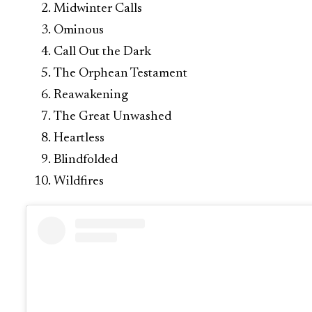
Midwinter Calls
Ominous
Call Out the Dark
The Orphean Testament
Reawakening
The Great Unwashed
Heartless
Blindfolded
Wildfires