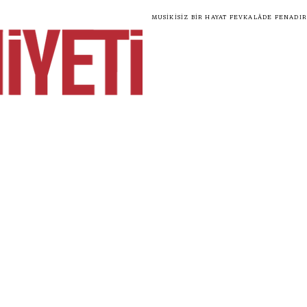
Musikisiz bir hayat fevkalâde fenadır