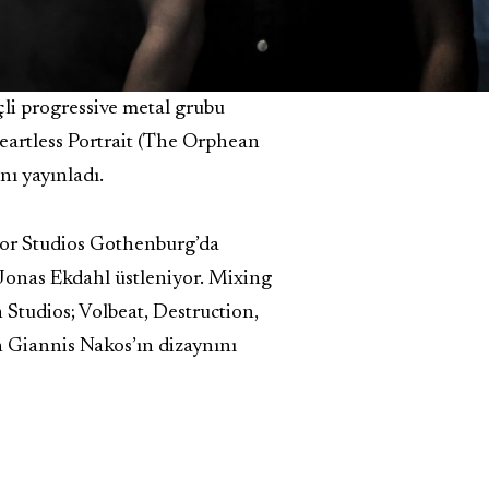
eçli progressive metal grubu
eartless Portrait (The Orphean
nı yayınladı.
oor Studios Gothenburg’da
Jonas Ekdahl üstleniyor. Mixing
 Studios; Volbeat, Destruction,
 Giannis Nakos’ın dizaynını