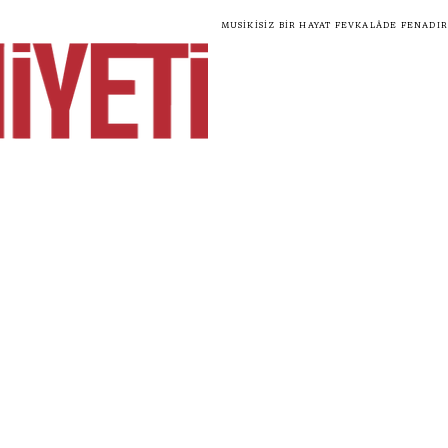
Musikisiz bir hayat fevkalâde fenadır