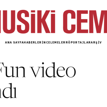
ANA SAYFA
HABERLER
İNCELEMELER
RÖPORTAJLAR
ARŞIV
Fun video
ndı