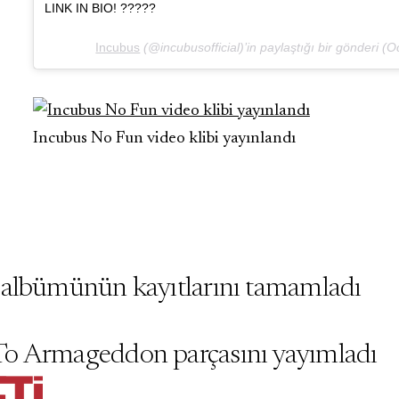
LINK IN BIO! ?????
Incubus
(@incubusofficial)’in paylaştığı bir gönderi (
O
Incubus No Fun video klibi yayınlandı
 albümünün kayıtlarını tamamladı
To Armageddon parçasını yayımladı