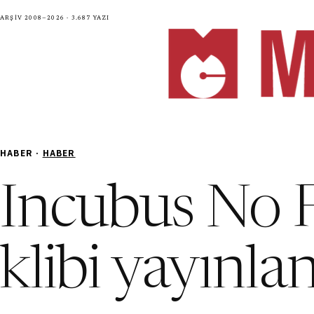
Arşiv 2008—2026 · 3.687 yazı
HABER ·
HABER
Incubus No 
klibi yayınla