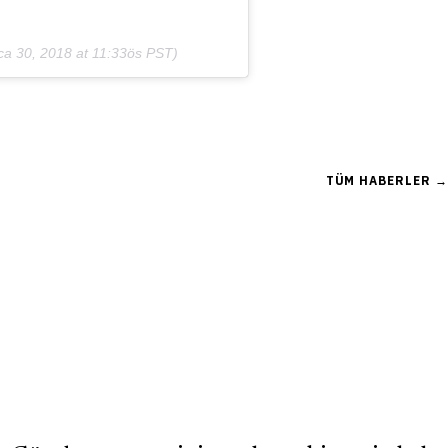
ca 30, 2018 at 11:33ös PST
)
TÜM HABERLER →