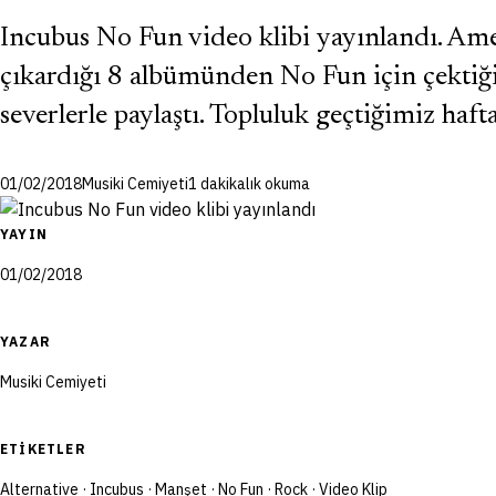
Incubus No Fun video klibi yayınlandı. Ame
çıkardığı 8 albümünden No Fun için çektiğ
severlerle paylaştı. Topluluk geçtiğimiz haft
01/02/2018
Musiki Cemiyeti
1 dakikalık okuma
YAYIN
01/02/2018
YAZAR
Musiki Cemiyeti
ETIKETLER
Alternative
·
Incubus
·
Manşet
·
No Fun
·
Rock
·
Video Klip