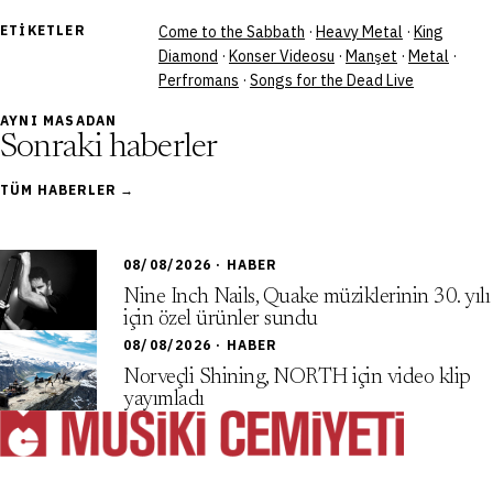
ETIKETLER
Come to the Sabbath
·
Heavy Metal
·
King
Diamond
·
Konser Videosu
·
Manşet
·
Metal
·
Perfromans
·
Songs for the Dead Live
AYNI MASADAN
Sonraki haberler
TÜM HABERLER →
08/08/2026 · HABER
Nine Inch Nails, Quake müziklerinin 30. yılı
için özel ürünler sundu
08/08/2026 · HABER
Norveçli Shining, NORTH için video klip
yayımladı