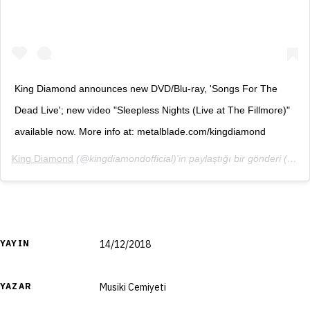
King Diamond announces new DVD/Blu-ray, 'Songs For The
Dead Live'; new video "Sleepless Nights (Live at The Fillmore)"
available now. More info at: metalblade.com/kingdiamond
King Diamond
(@kingdiamondofficial)'in paylaştığı bir gönderi (
6 Ar
YAYIN
14/12/2018
YAZAR
Musiki Cemiyeti