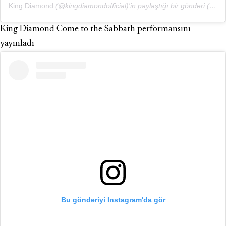
King Diamond
(@kingdiamondofficial)'in paylaştığı bir gönderi (
13 A
King Diamond Come to the Sabbath performansını
yayınladı
Bu gönderiyi Instagram'da gör