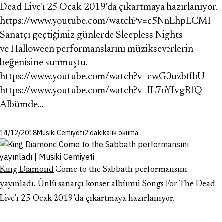
Dead Live'ı 25 Ocak 2019'da çıkartmaya hazırlanıyor.
https://www.youtube.com/watch?v=c5NnLhpLCMI
Sanatçı geçtiğimiz günlerde Sleepless Nights
ve Halloween performanslarını müzikseverlerin
beğenisine sunmuştu.
https://www.youtube.com/watch?v=cwG0uzbffbU
https://www.youtube.com/watch?v=IL7oYIvgRfQ
Albümde…
14/12/2018
Musiki Cemiyeti
2 dakikalık okuma
King Diamond
Come to the Sabbath performansını
yayınladı. Ünlü sanatçı konser albümü Songs For The Dead
Live’ı 25 Ocak 2019’da çıkartmaya hazırlanıyor.