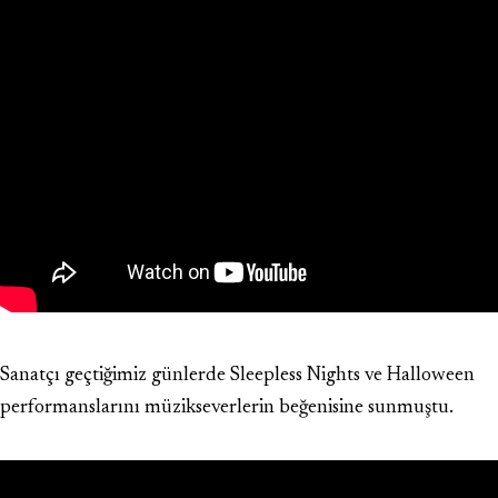
Sanatçı geçtiğimiz günlerde Sleepless Nights ve Halloween
performanslarını müzikseverlerin beğenisine sunmuştu.