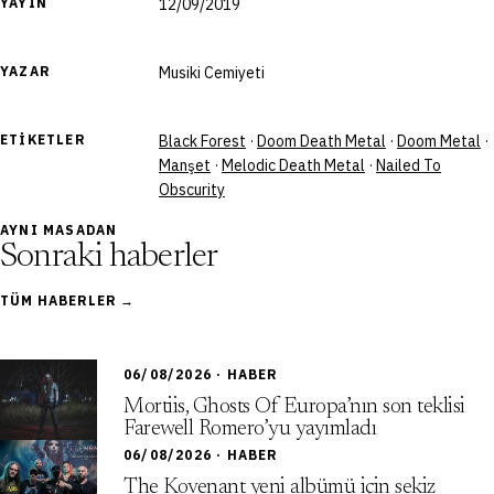
YAYIN
12/09/2019
YAZAR
Musiki Cemiyeti
ETIKETLER
Black Forest
·
Doom Death Metal
·
Doom Metal
·
Manşet
·
Melodic Death Metal
·
Nailed To
Obscurity
AYNI MASADAN
Sonraki haberler
TÜM HABERLER →
06/08/2026 · HABER
Mortiis, Ghosts Of Europa’nın son teklisi
Farewell Romero’yu yayımladı
06/08/2026 · HABER
The Kovenant yeni albümü için sekiz