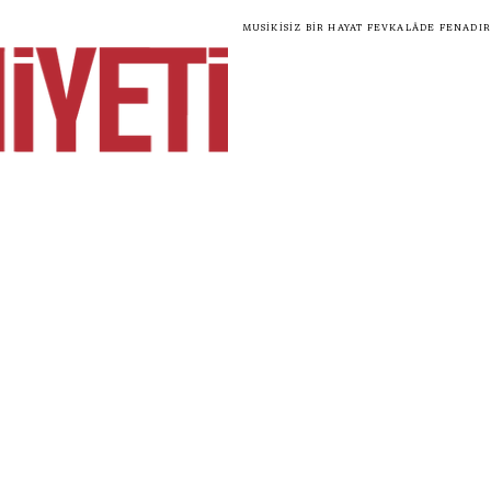
Musikisiz bir hayat fevkalâde fenadır