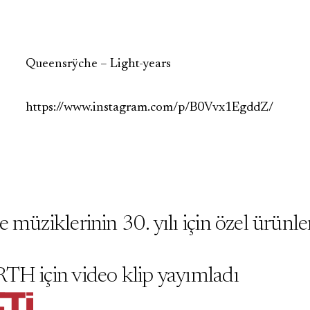
Queensrÿche – Light-years
https://www.instagram.com/p/B0Vvx1EgddZ/
 müziklerinin 30. yılı için özel ürünl
TH için video klip yayımladı