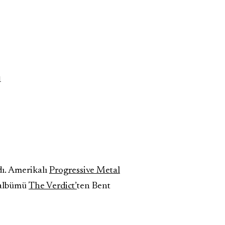
ı
dı. Amerikalı
Progressive Metal
 albümü
The Verdict’
ten Bent