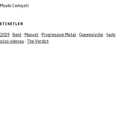
Musiki Cemiyeti
ETIKETLER
2019
·
Bent
·
Manşet
·
Progressive Metal
·
Queensrÿche
·
Şarkı
sözü videosu
·
The Verdict