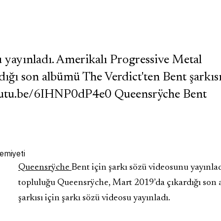
 yayınladı. Amerikalı Progressive Metal
ığı son albümü The Verdict'ten Bent şarkıs
//youtu.be/6IHNP0dP4e0 Queensrÿche Bent
Queensrÿche
Bent için şarkı sözü videosunu yayınla
topluluğu Queensrÿche, Mart 2019’da çıkardığı son
şarkısı için şarkı sözü videosu yayınladı.