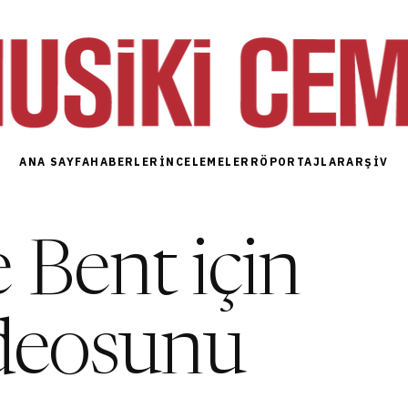
ANA SAYFA
HABERLER
İNCELEMELER
RÖPORTAJLAR
ARŞIV
Bent için
ideosunu