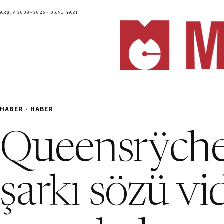
Arşiv 2008—2026 · 3.695 yazı
HABER ·
HABER
Queensrÿche 
şarkı sözü v