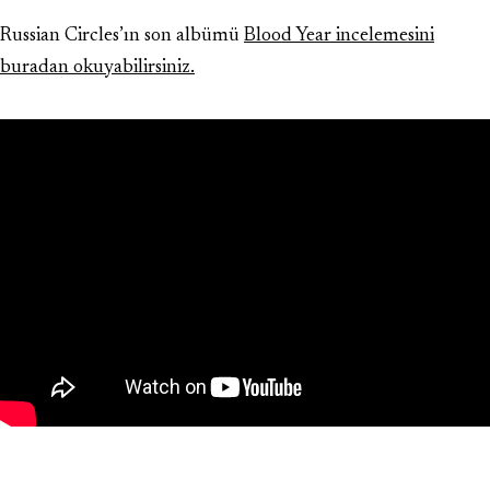
Russian Circles’ın son albümü
Blood Year incelemesini
buradan okuyabilirsiniz.