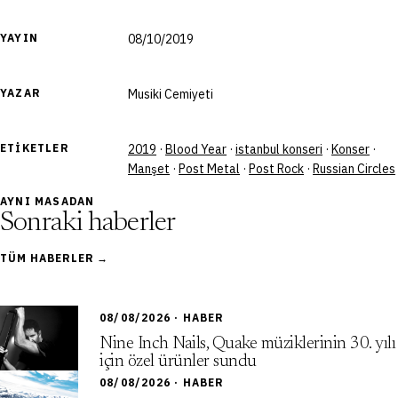
YAYIN
08/10/2019
YAZAR
Musiki Cemiyeti
ETIKETLER
2019
·
Blood Year
·
istanbul konseri
·
Konser
·
Manşet
·
Post Metal
·
Post Rock
·
Russian Circles
AYNI MASADAN
Sonraki haberler
TÜM HABERLER →
08/08/2026 · HABER
Nine Inch Nails, Quake müziklerinin 30. yılı
için özel ürünler sundu
08/08/2026 · HABER