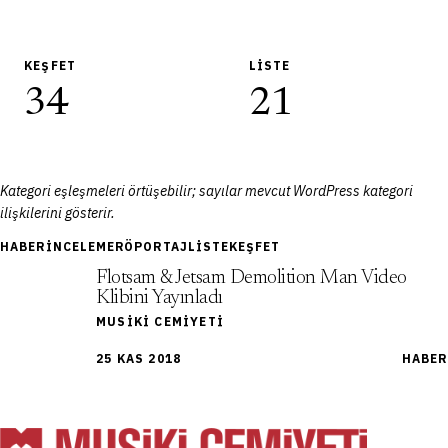
KEŞFET
LISTE
34
21
Kategori eşleşmeleri örtüşebilir; sayılar mevcut WordPress kategori
ilişkilerini gösterir.
HABER
İNCELEME
RÖPORTAJ
LISTE
KEŞFET
Flotsam & Jetsam Demolition Man Video
Klibini Yayınladı
MUSIKI CEMIYETI
25 KAS 2018
HABER