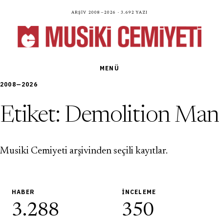
Arşiv 2008—2026 · 3.692 yazı
MENÜ
2008—2026
Etiket:
Demolition Man
Musiki Cemiyeti arşivinden seçili kayıtlar.
HABER
İNCELEME
3.288
350