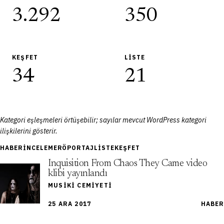
3.292
350
KEŞFET
LISTE
34
21
Kategori eşleşmeleri örtüşebilir; sayılar mevcut WordPress kategori
ilişkilerini gösterir.
HABER
İNCELEME
RÖPORTAJ
LISTE
KEŞFET
Inquisition From Chaos They Came video
klibi yayınlandı
MUSIKI CEMIYETI
25 ARA 2017
HABER