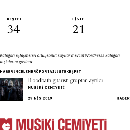
KEŞFET
LISTE
34
21
Kategori eşleşmeleri örtüşebilir; sayılar mevcut WordPress kategori
ilişkilerini gösterir.
HABER
İNCELEME
RÖPORTAJ
LISTE
KEŞFET
Bloodbath gitaristi gruptan ayrıldı
MUSIKI CEMIYETI
29 NIS 2019
HABER