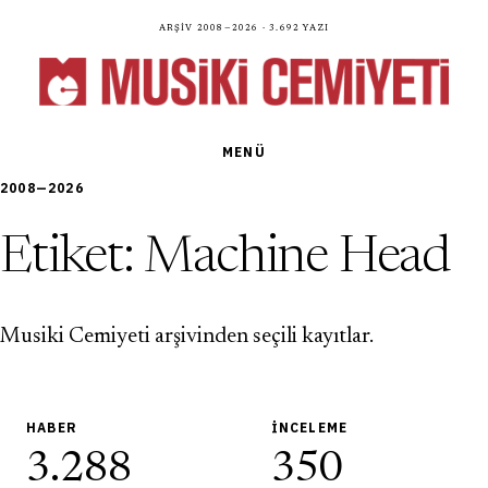
Arşiv 2008—2026 · 3.692 yazı
MENÜ
2008—2026
Etiket:
Machine Head
Musiki Cemiyeti arşivinden seçili kayıtlar.
HABER
İNCELEME
3.288
350