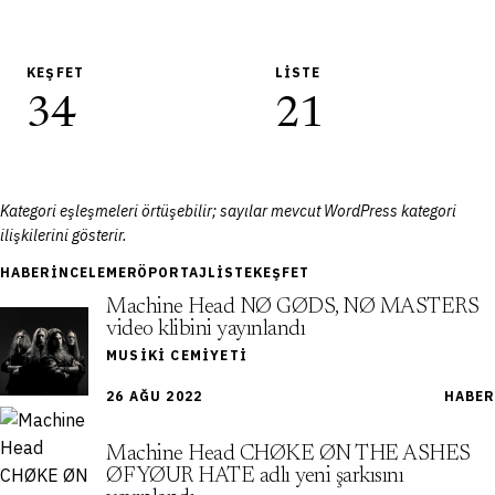
KEŞFET
LISTE
34
21
Kategori eşleşmeleri örtüşebilir; sayılar mevcut WordPress kategori
ilişkilerini gösterir.
HABER
İNCELEME
RÖPORTAJ
LISTE
KEŞFET
Machine Head NØ GØDS, NØ MASTERS
video klibini yayınlandı
MUSIKI CEMIYETI
26 AĞU 2022
HABER
Machine Head CHØKE ØN THE ASHES
ØF YØUR HATE adlı yeni şarkısını