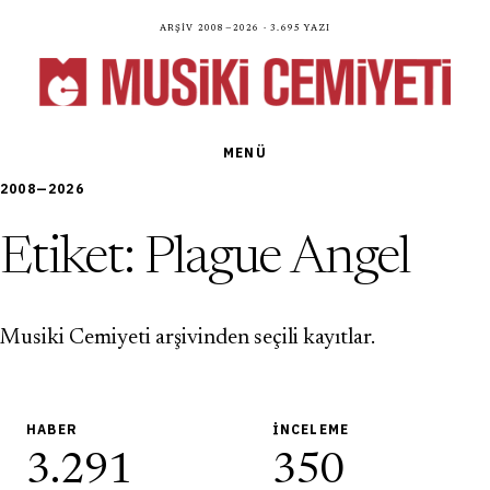
Arşiv 2008—2026 · 3.695 yazı
MENÜ
2008—2026
Etiket:
Plague Angel
Musiki Cemiyeti arşivinden seçili kayıtlar.
HABER
İNCELEME
3.291
350