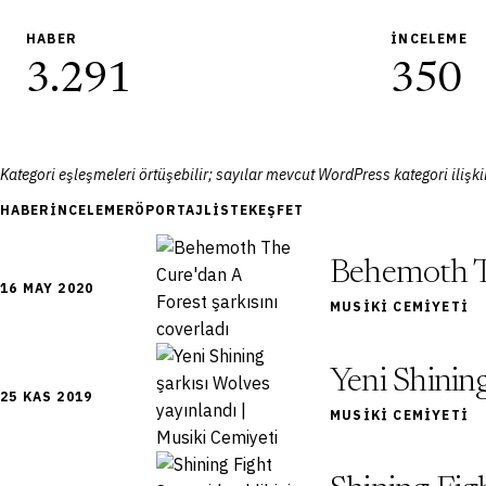
HABER
İNCELEME
3.291
350
Kategori eşleşmeleri örtüşebilir; sayılar mevcut WordPress kategori ilişkil
HABER
İNCELEME
RÖPORTAJ
LISTE
KEŞFET
Behemoth Th
16 MAY 2020
MUSIKI CEMIYETI
Yeni Shining
25 KAS 2019
MUSIKI CEMIYETI