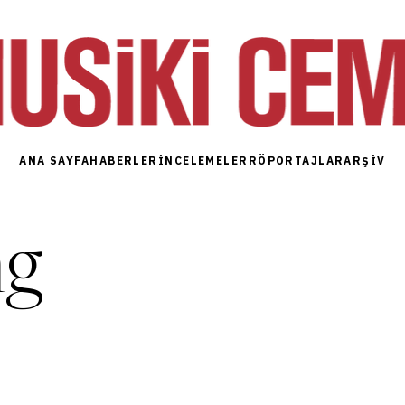
ANA SAYFA
HABERLER
İNCELEMELER
RÖPORTAJLAR
ARŞIV
ng