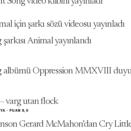
t Song video klibini yayınladı
al için şarkı sözü videosu yayınladı
g şarkısı Animal yayınlandı
ng albümü Oppression MMXVIII duy
– varg utan flock
A · PUAN 8,0
son Gerard McMahon’dan Cry Little S