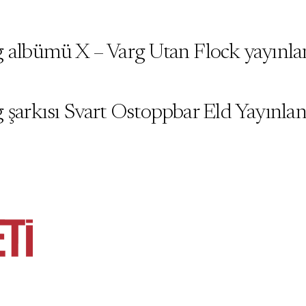
g albümü X – Varg Utan Flock yayınla
g şarkısı Svart Ostoppbar Eld Yayınla