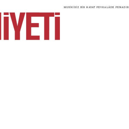
Musikisiz bir hayat fevkalâde fenadır