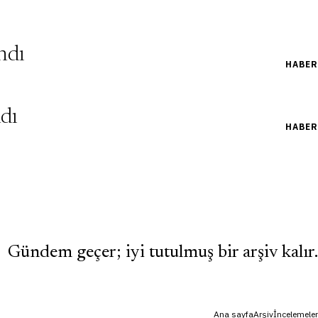
ndı
HABER
ndı
HABER
Gündem geçer; iyi tutulmuş bir arşiv kalır.
Ana sayfa
Arşiv
İncelemeler