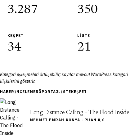
3.287
350
KEŞFET
LISTE
34
21
Kategori eşleşmeleri örtüşebilir; sayılar mevcut WordPress kategori
ilişkilerini gösterir.
HABER
İNCELEME
RÖPORTAJ
LISTE
KEŞFET
Long Distance Calling – The Flood Inside
MEHMET EMRAH KONYA · PUAN 8,0