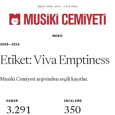
Arşiv 2008—2026 · 3.695 yazı
MENÜ
2008—2026
Etiket:
Viva Emptiness
Musiki Cemiyeti arşivinden seçili kayıtlar.
HABER
İNCELEME
3.291
350