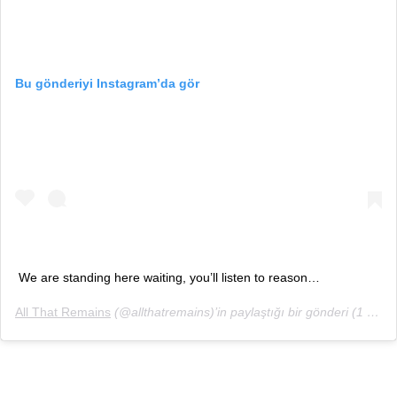
Bu gönderiyi Instagram’da gör
We are standing here waiting, you’ll listen to reason…
All That Remains
(@allthatremains)’in paylaştığı bir gönderi (
1 Eyl, 2018, 7:22öö PDT