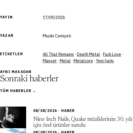
YAYIN
17/09/2018
YAZAR
Musiki Cemiyeti
ETIKETLER
All That Remains
·
Death Metal
·
Fuck Love
·
Manşet
·
Metal
·
Metalcore
·
Yeni Şarkı
AYNI MASADAN
Sonraki haberler
TÜM HABERLER →
08/08/2026 · HABER
Nine Inch Nails, Quake müziklerinin 30. yılı
için özel ürünler sundu
08/08/2026 · HABER