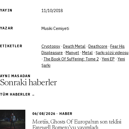
YAYIN
11/10/2018
YAZAR
Musiki Cemiyeti
ETIKETLER
Cryptopsy
·
Death Metal
·
Deathcore
·
Fear His
Displeasure
·
Manşet
·
Metal
·
Şarkı sözü videosu
·
The Book Of Suffering: Tome 2
·
Yeni EP
·
Yeni
Şarkı
AYNI MASADAN
Sonraki haberler
TÜM HABERLER →
06/08/2026 · HABER
Mortiis, Ghosts Of Europa’nın son teklisi
Farewell Romero’yu yayımladı