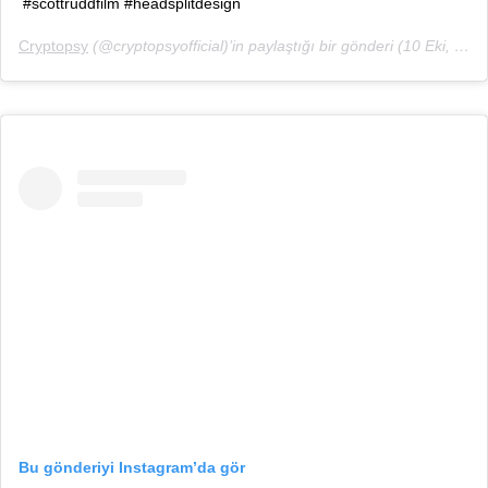
#scottruddfilm #headsplitdesign
Cryptopsy
(@cryptopsyofficial)’in paylaştığı bir gönderi (
10 Eki, 2018, 12:08ös PDT
Bu gönderiyi Instagram’da gör