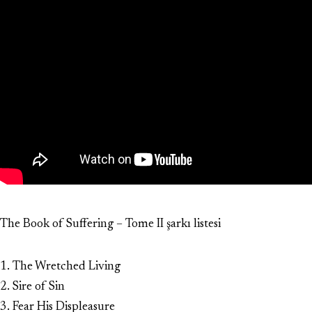
The Book of Suffering – Tome II şarkı listesi
1. The Wretched Living
2. Sire of Sin
3. Fear His Displeasure