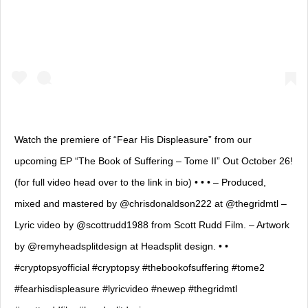
Watch the premiere of “Fear His Displeasure” from our
upcoming EP “The Book of Suffering – Tome II” Out October 26!
(for full video head over to the link in bio) • • • – Produced,
mixed and mastered by @chrisdonaldson222 at @thegridmtl –
Lyric video by @scottrudd1988 from Scott Rudd Film. – Artwork
by @remyheadsplitdesign at Headsplit design. • •
#cryptopsyofficial #cryptopsy #thebookofsuffering #tome2
#fearhisdispleasure #lyricvideo #newep #thegridmtl