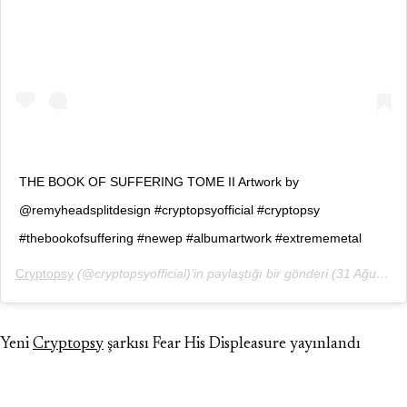
THE BOOK OF SUFFERING TOME II Artwork by
@remyheadsplitdesign #cryptopsyofficial #cryptopsy
#thebookofsuffering #newep #albumartwork #extrememetal
Cryptopsy
(@cryptopsyofficial)’in paylaştığı bir gönderi (
31 Ağu, 2018, 5:12öö PDT
Yeni
Cryptopsy
şarkısı Fear His Displeasure yayınlandı