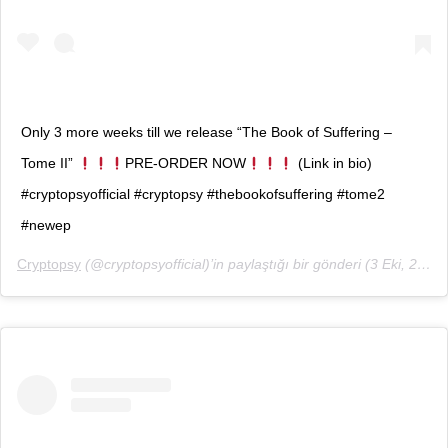
Only 3 more weeks till we release “The Book of Suffering –
Tome II”
PRE-ORDER NOW
(Link in bio)
#cryptopsyofficial #cryptopsy #thebookofsuffering #tome2
#newep
Cryptopsy
(@cryptopsyofficial)’in paylaştığı bir gönderi (
3 Eki, 2018, 8:21öö PDT