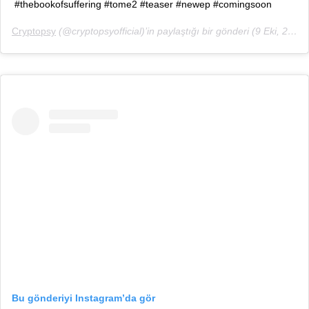
#thebookofsuffering #tome2 #teaser #newep #comingsoon
Cryptopsy
(@cryptopsyofficial)’in paylaştığı bir gönderi (
9 Eki, 2018, 8:19öö PDT
Bu gönderiyi Instagram’da gör