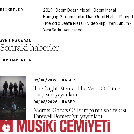
ETIKETLER
2019
·
Doom Death Metal
·
Doom Metal
·
Hanging Garden
·
Into That Good Night
·
Manşet
·
Melodic Death Metal
·
Video Klip
·
Yeni Albüm
·
Yeni Şarkı
·
yeni video
AYNI MASADAN
Sonraki haberler
TÜM HABERLER →
07/08/2026 · HABER
The Night Eternal The Veins Of Time
parçasını yayımladı
06/08/2026 · HABER
Mortiis, Ghosts Of Europa’nın son teklisi
Farewell Romero’yu yayımladı