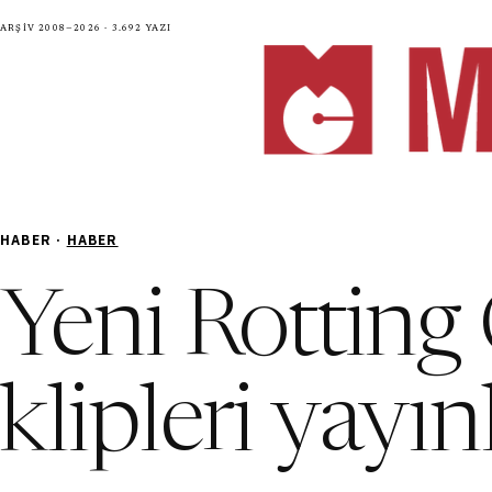
Arşiv 2008—2026 · 3.692 yazı
HABER ·
HABER
Yeni Rotting 
klipleri yayı