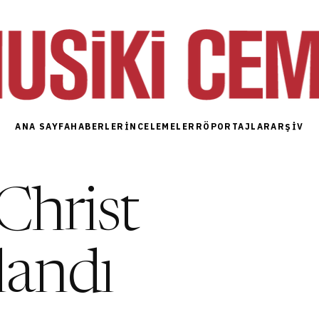
ANA SAYFA
HABERLER
İNCELEMELER
RÖPORTAJLAR
ARŞIV
Christ
nlandı