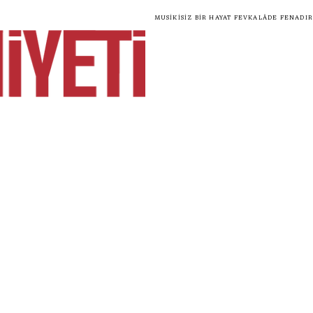
Musikisiz bir hayat fevkalâde fenadır