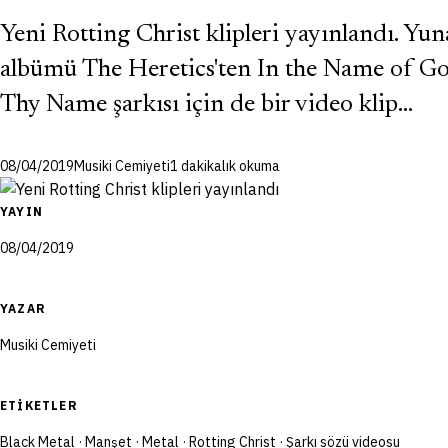
Yeni Rotting Christ klipleri yayınlandı. Yun
albümü The Heretics'ten In the Name of God
Thy Name şarkısı için de bir video klip…
08/04/2019
Musiki Cemiyeti
1 dakikalık okuma
YAYIN
08/04/2019
YAZAR
Musiki Cemiyeti
ETIKETLER
Black Metal
·
Manşet
·
Metal
·
Rotting Christ
·
Şarkı sözü videosu