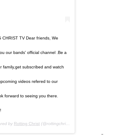
CHRIST TV Dear friends, We
ou our bands' official channel .Be a
ur family,get subscribed and watch
 upcoming videos refered to our
k forward to seeing you there.
!
ared by
4, 2018 at 1:08pm PST
Rotting Christ
(@rottingchristofficial) on
Jan 8, 2019 at 8:30am