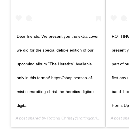
Dear friends, We present you the extra cover
ROTTING 
we did for the special deluxe edition of our
present y
upcoming album "The Heretics".Available
part of o
only in this format! https://shop.season-of-
first any
mist.com/rotting-christ-the-heretics-digibox-
band. Loo
digital
Horns Up
A post shared by
Rotting Christ
(@rottingchristofficial) on
A post sh
Dec 