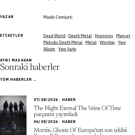
YAZAR
Musiki Cemiyeti
ETIKETLER
Dead World
·
Death Metal
·
Hypocrisy
·
Manşet
·
Melodic Death Metal
·
Metal
·
Worship
·
Yeni
Albüm
·
Yeni Şarkı
AYNI MASADAN
Sonraki haberler
TÜM HABERLER →
07/08/2026 · HABER
The Night Eternal The Veins Of Time
parçasını yayımladı
06/08/2026 · HABER
Mortiis, Ghosts Of Europa’nın son teklisi