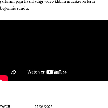
şarkısını şöşn hazırladığı video klibini müzikseverlerin
beğenisie sundu.
YAYIN
11/06/2023