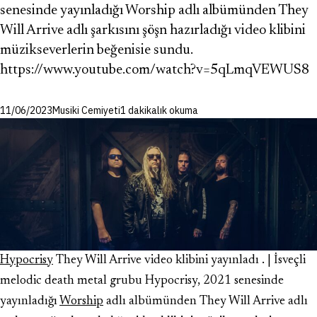
senesinde yayınladığı Worship adlı albümünden They
Will Arrive adlı şarkısını şöşn hazırladığı video klibini
müzikseverlerin beğenisie sundu.
https://www.youtube.com/watch?v=5qLmqVEWUS8
11/06/2023
Musiki Cemiyeti
1 dakikalık okuma
Hypocrisy
They Will Arrive video klibini yayınladı . | İsveçli
melodic death metal grubu Hypocrisy, 2021 senesinde
yayınladığı
Worship
adlı albümünden They Will Arrive adlı