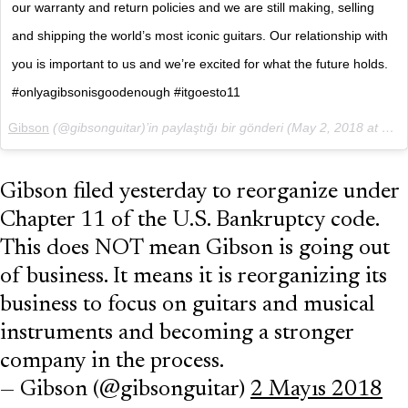
our warranty and return policies and we are still making, selling
and shipping the world’s most iconic guitars. Our relationship with
you is important to us and we’re excited for what the future holds.
#onlyagibsonisgoodenough #itgoesto11
Gibson
(@gibsonguitar)’in paylaştığı bir gönderi (
May 2, 2018 at 10:14öö PDT
Gibson filed yesterday to reorganize under
Chapter 11 of the U.S. Bankruptcy code.
This does NOT mean Gibson is going out
of business. It means it is reorganizing its
business to focus on guitars and musical
instruments and becoming a stronger
company in the process.
— Gibson (@gibsonguitar)
2 Mayıs 2018