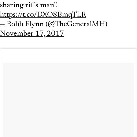
sharing riffs man”.
https://t.co/DXO8BmqTLR
— Robb Flynn (@TheGeneralMH)
November 17, 2017