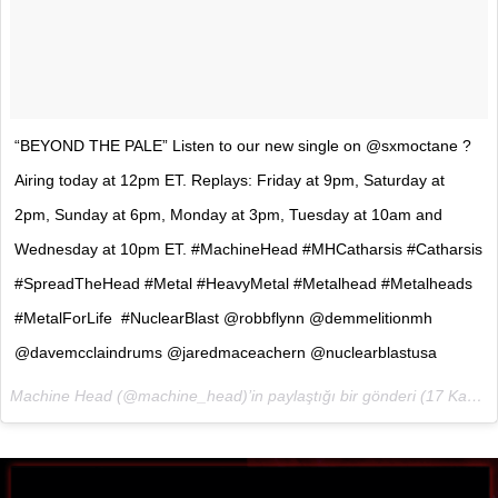
“BEYOND THE PALE” Listen to our new single on @sxmoctane ?
Airing today at 12pm ET. Replays: Friday at 9pm, Saturday at
2pm, Sunday at 6pm, Monday at 3pm, Tuesday at 10am and
Wednesday at 10pm ET. #MachineHead #MHCatharsis #Catharsis
#SpreadTheHead #Metal #HeavyMetal #Metalhead #Metalheads
#MetalForLife #NuclearBlast @robbflynn @demmelitionmh
@davemcclaindrums @jaredmaceachern @nuclearblastusa
Machine Head (@machine_head)’in paylaştığı bir gönderi (
17 Kas 2017, 09:05 PST