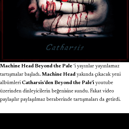
Machine Head Beyond the Pale
‘i yayınlar yayınlamaz
tartışmalar başladı
. Machine Head
yakında çıkacak yeni
albümleri
Catharsis’den
Beyond the Pale’i
youtube
üzerinden dinleyicilerin beğenisine sundu. Fakat video
paylaşılır paylaşılmaz beraberinde tartışmaları da getirdi.