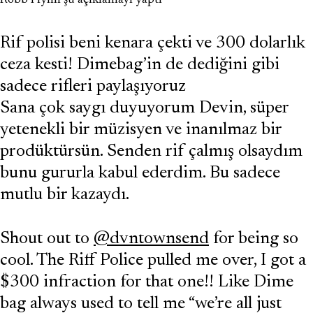
Robb Flynn şu açıklamayı yaptı
Rif polisi beni kenara çekti ve 300 dolarlık
ceza kesti! Dimebag’in de dediğini gibi
sadece rifleri paylaşıyoruz
Sana çok saygı duyuyorum Devin, süper
yetenekli bir müzisyen ve inanılmaz bir
prodüktürsün. Senden rif çalmış olsaydım
bunu gururla kabul ederdim. Bu sadece
mutlu bir kazaydı.
Shout out to
@dvntownsend
for being so
cool. The Riff Police pulled me over, I got a
$300 infraction for that one!! Like Dime
bag always used to tell me “we’re all just