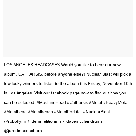
LOS ANGELES HEADCASES Would you like to hear our new
album, CATHARSIS, before anyone else?! Nuclear Blast will pick a
few lucky winners to listen to the album this Friday, November 10th
in Los Angeles. Visit our facebook page now to find out how you
can be selected! #MachineHead #Catharsis #Metal #HeavyMetal
#Metalhead #Metalheads #MetalForLife #NuclearBlast
@robbflynn @demmelitionmh @davemcclaindrums
@jaredmaceachern