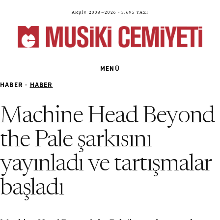
Arşiv 2008—2026 · 3.695 yazı
MENÜ
HABER ·
HABER
Machine Head Beyond
the Pale şarkısını
yayınladı ve tartışmalar
başladı