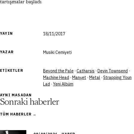
tartışmalar başladı
YAYIN
18/11/2017
YAZAR
Musiki Cemiyeti
ETIKETLER
Beyond the Pale
·
Catharsis
·
Devin Townsend
·
Machine Head
·
Manşet
·
Metal
·
Strapping Youn
Lad
·
Yeni Albüm
AYNI MASADAN
Sonraki haberler
TÜM HABERLER →