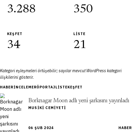
3.288
350
KEŞFET
LISTE
34
21
Kategori eşleşmeleri örtüşebilir; sayılar mevcut WordPress kategori
ilişkilerini gösterir.
HABER
İNCELEME
RÖPORTAJ
LISTE
KEŞFET
Borknagar Moon adlı yeni şarkısını yayınladı
MUSIKI CEMIYETI
06 ŞUB 2024
HABER