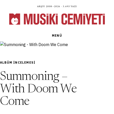
Arşiv 2008—2026 · 3.695 yazı
MENÜ
ALBÜM INCELEMESI
Summoning –
With Doom We
Come