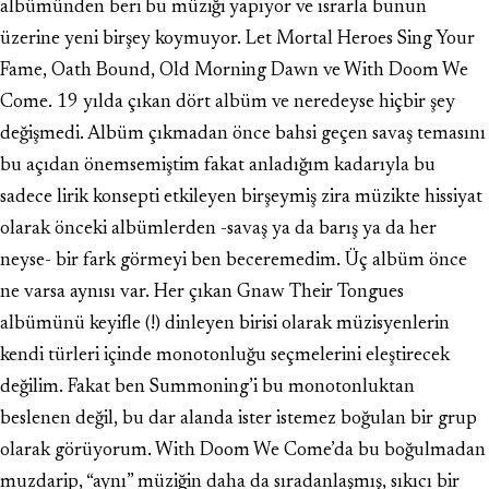
albümünden beri bu müziği yapıyor ve ısrarla bunun
üzerine yeni birşey koymuyor. Let Mortal Heroes Sing Your
Fame, Oath Bound, Old Morning Dawn ve With Doom We
Come. 19 yılda çıkan dört albüm ve neredeyse hiçbir şey
değişmedi. Albüm çıkmadan önce bahsi geçen savaş temasını
bu açıdan önemsemiştim fakat anladığım kadarıyla bu
sadece lirik konsepti etkileyen birşeymiş zira müzikte hissiyat
olarak önceki albümlerden -savaş ya da barış ya da her
neyse- bir fark görmeyi ben beceremedim. Üç albüm önce
ne varsa aynısı var. Her çıkan Gnaw Their Tongues
albümünü keyifle (!) dinleyen birisi olarak müzisyenlerin
kendi türleri içinde monotonluğu seçmelerini eleştirecek
değilim. Fakat ben Summoning’i bu monotonluktan
beslenen değil, bu dar alanda ister istemez boğulan bir grup
olarak görüyorum. With Doom We Come’da bu boğulmadan
muzdarip, “aynı” müziğin daha da sıradanlaşmış, sıkıcı bir