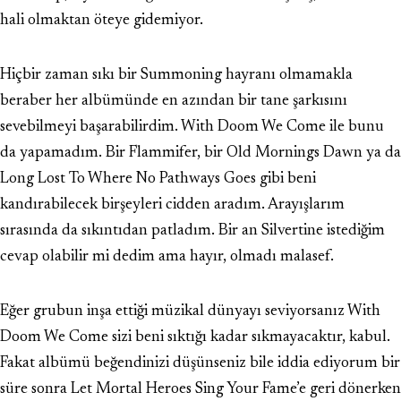
hali olmaktan öteye gidemiyor.
Hiçbir zaman sıkı bir Summoning hayranı olmamakla
beraber her albümünde en azından bir tane şarkısını
sevebilmeyi başarabilirdim. With Doom We Come ile bunu
da yapamadım. Bir Flammifer, bir Old Mornings Dawn ya da
Long Lost To Where No Pathways Goes gibi beni
kandırabilecek birşeyleri cidden aradım. Arayışlarım
sırasında da sıkıntıdan patladım. Bir an Silvertine istediğim
cevap olabilir mi dedim ama hayır, olmadı malasef.
Eğer grubun inşa ettiği müzikal dünyayı seviyorsanız With
Doom We Come sizi beni sıktığı kadar sıkmayacaktır, kabul.
Fakat albümü beğendinizi düşünseniz bile iddia ediyorum bir
süre sonra Let Mortal Heroes Sing Your Fame’e geri dönerken