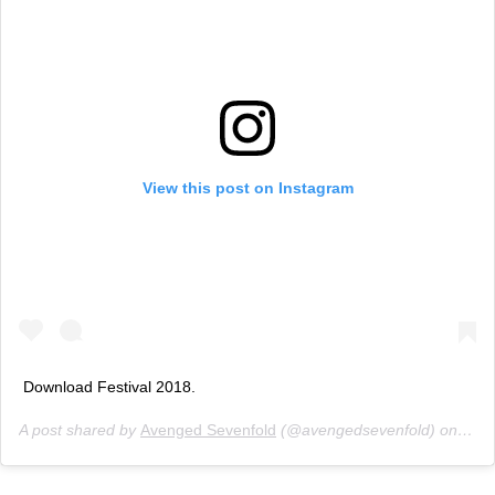
View this post on Instagram
Download Festival 2018.
A post shared by
Avenged Sevenfold
(@avengedsevenfold) on
Nov 