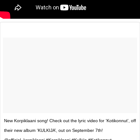
New Korpiklaani song! Check out the lyric video for ‘Kotikonnut’, off
their new album ‘KULKIJA’, out on September 7th!
@official_korpiklaani #Korpiklaani #Kulkija #Kotikonnut