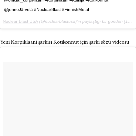
@jonneJärvelä #NuclearBlast #FinnishMetal
Nuclear Blast USA
(@nuclearblastusa)’in paylaştığı bir gönderi (
10 Haz, 2018, 1:35ös PDT
Yeni Korpiklaani şarkısı Kotikonnut için şarkı sözü videosu