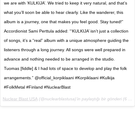
we are with ‘KULKIJA’. We tried to keep it very natural, and that’s
what you’ll soon be able to hear clearly. Like the wanderer, this
album is a journey, one that makes you feel good. Stay tuned!”
Accordionist Sami Perttula added: “‘KULKIJA’ isn’t just a collection
of songs, it’s a “real” album with a unique atmosphere guiding the
listeners through a long journey. All songs were well prepared in
advance and nothing needed to be arranged in the studio.
Tuomas [fiddle] & I had lots of space to develop and play the folk
arrangements.” @official_korpiklaani #Korpiklaani #Kulkija
#FolkMetal #Finland #NuclearBlast
Nuclear Blast USA
(@nuclearblastusa)’in paylaştığı bir gönderi (
6 Nis, 2018, 6:44ös PDT