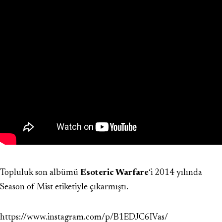
Topluluk son albümü
Esoteric Warfare
‘i 2014 yılında
Season of Mist etiketiyle çıkarmıştı.
https://www.instagram.com/p/B1EDJC6IVas/