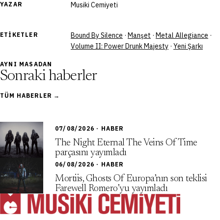
YAZAR
Musiki Cemiyeti
ETIKETLER
Bound By Silence
·
Manşet
·
Metal Allegiance
·
Volume II: Power Drunk Majesty
·
Yeni Şarkı
AYNI MASADAN
Sonraki haberler
TÜM HABERLER →
07/08/2026 · HABER
The Night Eternal The Veins Of Time
parçasını yayımladı
06/08/2026 · HABER
Mortiis, Ghosts Of Europa’nın son teklisi
Farewell Romero’yu yayımladı