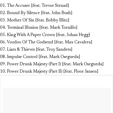
01.
The Accuser
[feat. Trevor Strnad]
02.
Bound By Silence
[feat. John Bush]
03.
Mother Of Sin
[feat. Bobby Blitz]
04.
Terminal Illusion
[feat. Mark Tornillo]
05.
King With A Paper Crown
[feat. Johan Hegg]
06.
Voodoo Of The Godsend
[feat. Max Cavalera]
07.
Liars & Thieves
[feat. Troy Sanders]
08.
Impulse Control
[feat. Mark Osegueda]
09.
Power Drunk Majesty (Part I)
[feat. Mark Osegueda]
10.
Power Drunk Majesty (Part II)
[feat. Floor Jansen]