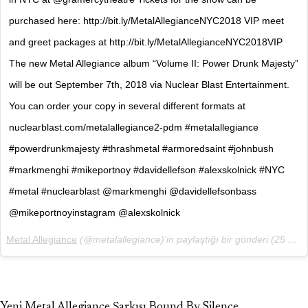
purchased here: http://bit.ly/MetalAllegianceNYC2018 VIP meet
and greet packages at http://bit.ly/MetalAllegianceNYC2018VIP
The new Metal Allegiance album “Volume II: Power Drunk Majesty”
will be out September 7th, 2018 via Nuclear Blast Entertainment.
You can order your copy in several different formats at
nuclearblast.com/metalallegiance2-pdm #metalallegiance
#powerdrunkmajesty #thrashmetal #armoredsaint #johnbush
#markmenghi #mikeportnoy #davidellefson #alexskolnick #NYC
#metal #nuclearblast @markmenghi @davidellefsonbass
@mikeportnoyinstagram @alexskolnick
Metal Allegiance
(@metalallegiance)’in paylaştığı bir gönderi (
25 Ağu, 2018, 10:13öö PDT
Yeni Metal Allegiance Şarkısı Bound By Silence