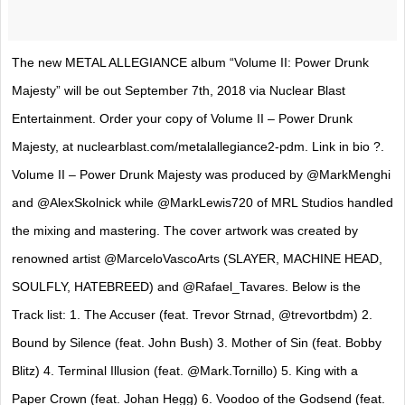
The new METAL ALLEGIANCE album “Volume II: Power Drunk
Majesty” will be out September 7th, 2018 via Nuclear Blast
Entertainment. Order your copy of Volume II – Power Drunk
Majesty, at nuclearblast.com/metalallegiance2-pdm. Link in bio ?.
Volume II – Power Drunk Majesty was produced by @MarkMenghi
and @AlexSkolnick while @MarkLewis720 of MRL Studios handled
the mixing and mastering. The cover artwork was created by
renowned artist @MarceloVascoArts (SLAYER, MACHINE HEAD,
SOULFLY, HATEBREED) and @Rafael_Tavares. Below is the
Track list: 1. The Accuser (feat. Trevor Strnad, @trevortbdm) 2.
Bound by Silence (feat. John Bush) 3. Mother of Sin (feat. Bobby
Blitz) 4. Terminal Illusion (feat. @Mark.Tornillo) 5. King with a
Paper Crown (feat. Johan Hegg) 6. Voodoo of the Godsend (feat.