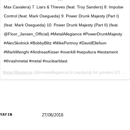
Max Cavalera) 7. Liars & Thieves (feat. Troy Sanders) 8. Impulse
Control (feat. Mark Osegueda) 9. Power Drunk Majesty (Part I)
(feat. Mark Osegueda) 10. Power Drunk Majesty (Part II) (feat.
@Floor_Jansen_Official) #MetalAllegiance #PowerDrunkMajesty
#AlexSkolnick #BobbyBlitz #MikePortnoy #DavidEllefson
#MarkMenghi #AndreasKisser #overkill #sepultura #testament
#thrashmetal #metal #nuclearblast
Metal Allegiance
(@metalallegiance)’in paylaştığı bir gönderi (
21 Haz, 2018, 10:24ös PDT
YAYIN
27/08/2018