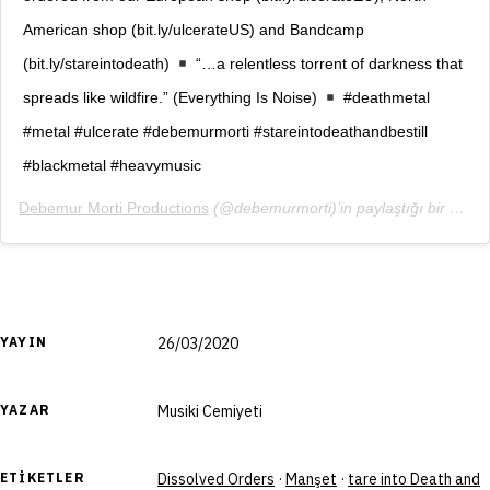
American shop (bit.ly/ulcerateUS) and Bandcamp
(bit.ly/stareintodeath)
“…a relentless torrent of darkness that
spreads like wildfire.” (Everything Is Noise)
#deathmetal
#metal #ulcerate #debemurmorti #stareintodeathandbestill
#blackmetal #heavymusic
Debemur Morti Productions
(@debemurmorti)’in paylaştığı bir gönderi (
YAYIN
26/03/2020
YAZAR
Musiki Cemiyeti
ETIKETLER
Dissolved Orders
·
Manşet
·
tare into Death and