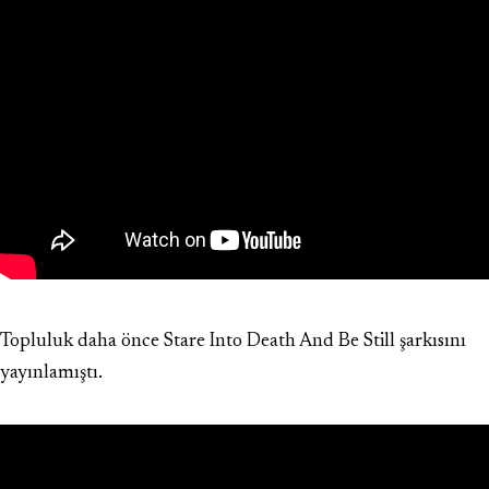
Topluluk daha önce Stare Into Death And Be Still şarkısını
yayınlamıştı.