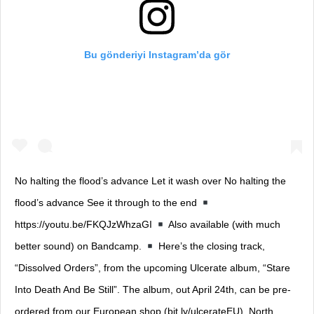
Bu gönderiyi Instagram’da gör
No halting the flood’s advance Let it wash over No halting the
flood’s advance See it through to the end
https://youtu.be/FKQJzWhzaGI
Also available (with much
better sound) on Bandcamp.
Here’s the closing track,
“Dissolved Orders”, from the upcoming Ulcerate album, “Stare
Into Death And Be Still”. The album, out April 24th, can be pre-
ordered from our European shop (bit.ly/ulcerateEU), North