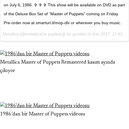
on July 6, 1986. ✞ ✞ ✞ This show will be available on DVD as part
of the Deluxe Box Set of “Master of Puppets” coming on Friday.
Pre-order now at smarturl.it/mop-dlx or wherever you buy music.
Metallica (@metallica)’in paylaştığı bir gönderi (
6 Kas 2017, 11:43 PST
Metallica Master of Puppets Remastered kasım ayında
çıkıyor
1986’dan bir Master of Puppets videosu