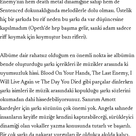
Enemy’nin hem death metal dinamiğine sahip hem de
Sentenced dokunaklığında melodilerle dolu olması. Üstelik
hiç bir şarkıda bu rif neden bu şarkı da var düşüncesine
kapılmadım (Opeth’de hep başıma gelir, sanki adam sadece
riff koymak için koymuştur bazı rifleri).
Albüme dair rahatsız olduğum en önemli nokta ise albümün
bende oluşturduğu şarkı içerikleri ile müzikler arasında ki
uyumsuzluk hissi. Blood On Your Hands, The Last Enemy, I
Will Live Again ve The Day You Died gibi parçalar dinlerken
şarkı isimleri ile müzik arasındaki kopukluğu şarkı sözlerini
okumadan dahi hissedebiliyorsunuz. Sanırım Amott
kardeşler için şarkı sözünün çok önemi yok. Angela sahnede
insanların keyifle müziğe kendini kaptırabileceği, sürükleyici
dinamiği olan vokaller yazma konusunda tutarlı ve başarılı.
Bir çok şarkı da nakarat vurguları ile oldukça akılda kalıcı.