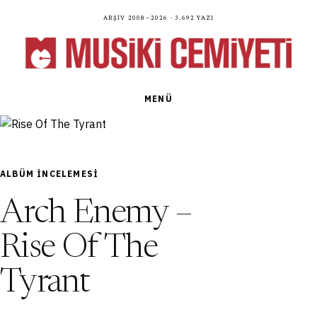
Arşiv 2008—2026 · 3.692 yazı
MENÜ
ALBÜM INCELEMESI
Arch Enemy –
Rise Of The
Tyrant