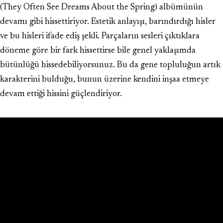
(They Often See Dreams About the Spring) albümünün
devamı gibi hissettiriyor. Estetik anlayışı, barındırdığı hisler
ve bu hisleri ifade ediş şekli. Parçaların sesleri çıktıklara
döneme göre bir fark hissettirse bile genel yaklaşımda
bütünlüğü hissedebiliyorsunuz. Bu da gene topluluğun artık
karakterini bulduğu, bunun üzerine kendini inşaa etmeye
devam ettiği hissini güçlendiriyor.