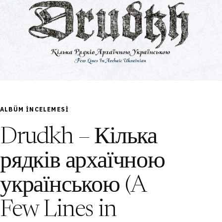
ALBÜM INCELEMESI
Drudkh – Кілька
рядків архаїчною
українською (A
Few Lines in