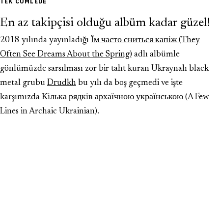
TEK CÜMLEDE
En az takipçisi olduğu albüm kadar güzel!
2018 yılında yayınladığı
Їм часто сниться капіж (They
Often See Dreams About the Spring)
adlı albümle
gönlümüzde sarsılması zor bir taht kuran Ukraynalı black
metal grubu
Drudkh
bu yılı da boş geçmedi ve işte
karşımızda Кілька рядків архаїчною українською (A Few
Lines in Archaic Ukrainian).