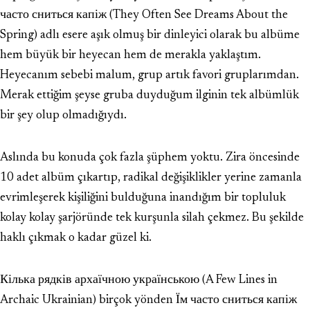
часто сниться капіж (They Often See Dreams About the
Spring) adlı esere aşık olmuş bir dinleyici olarak bu albüme
hem büyük bir heyecan hem de merakla yaklaştım.
Heyecanım sebebi malum, grup artık favori gruplarımdan.
Merak ettiğim şeyse gruba duyduğum ilginin tek albümlük
bir şey olup olmadığıydı.
Aslında bu konuda çok fazla şüphem yoktu. Zira öncesinde
10 adet albüm çıkartıp, radikal değişiklikler yerine zamanla
evrimleşerek kişiliğini bulduğuna inandığım bir topluluk
kolay kolay şarjöründe tek kurşunla silah çekmez. Bu şekilde
haklı çıkmak o kadar güzel ki.
Кілька рядків архаїчною українською (A Few Lines in
Archaic Ukrainian) birçok yönden Їм часто сниться капіж