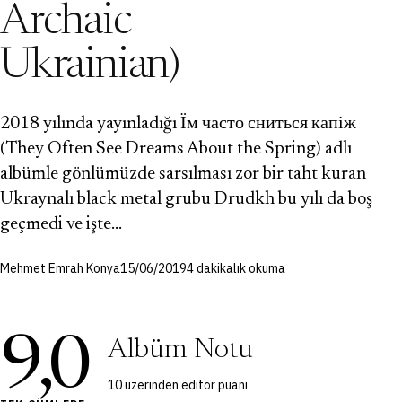
Archaic
Ukrainian)
2018 yılında yayınladığı Їм часто сниться капіж
(They Often See Dreams About the Spring) adlı
albümle gönlümüzde sarsılması zor bir taht kuran
Ukraynalı black metal grubu Drudkh bu yılı da boş
geçmedi ve işte…
Mehmet Emrah Konya
15/06/2019
4 dakikalık okuma
9,0
Albüm Notu
10 üzerinden editör puanı