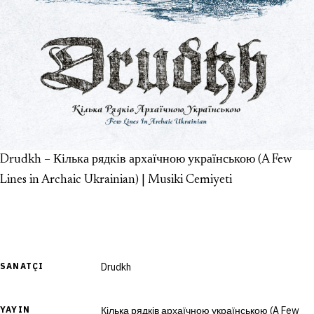
Drudkh – Кілька рядків архаїчною українською (A Few
Lines in Archaic Ukrainian) | Musiki Cemiyeti
SANATÇI
Drudkh
YAYIN
Кілька рядків архаїчною українською (A Few