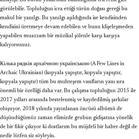
anlayışı. Bu bütün yukarıdan bakıldığında tek renk gibi
görülebilir. Topluluğun icra ettiği türün doğası gereği bu
makul bir yanılgı. Bu yanılgı aşıldığında ise kendisinden
kendisini üretmeye devam edebilen ve bunu klişeleşmeden
yapabilen muazzam bir müzikal şölenle karşı karşıya
kalıyorsunuz.
Кілька рядків архаїчною українською (A Few Lines in
Archaic Ukrainian) (kopyala yapıştır, kopyala yapıştır,
kopyala yapıştır) tüm bu muhteşem vasıfların yanı sıra
önemli bir özelliği daha var. Bu çalışma topluluğun 2015 ile
2017 yılları arasında bestelenmiş ve kaydedilmiş şarkılar
oluşuyor. 2018 yılında yayınlanan öncüsü albümü de
düşündüğümüz zaman elimizde grubun gidişatına yönelik
de bir fikir çıkıyor ki dostlarım bu müjdeli bir haber değil de
nedir lütfen siz söyleyin.