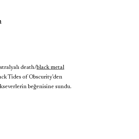
h
stralyalı death/
black metal
ack Tides of Obscurity’den
ikseverlerin beğenisine sundu.