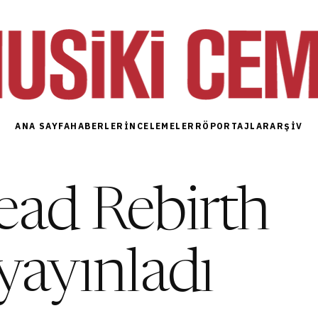
ANA SAYFA
HABERLER
İNCELEMELER
RÖPORTAJLAR
ARŞIV
ead Rebirth
 yayınladı