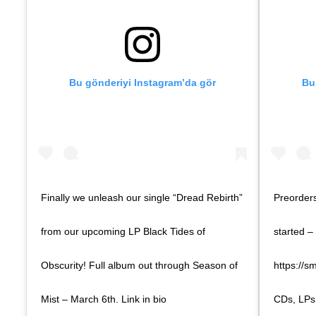
Bu gönderiyi Instagram’da gör
Bu
Finally we unleash our single “Dread Rebirth”
Preorders
from our upcoming LP Black Tides of
started –
Obscurity! Full album out through Season of
https://s
Mist – March 6th. Link in bio
CDs, LPs