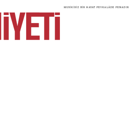
Musikisiz bir hayat fevkalâde fenadır