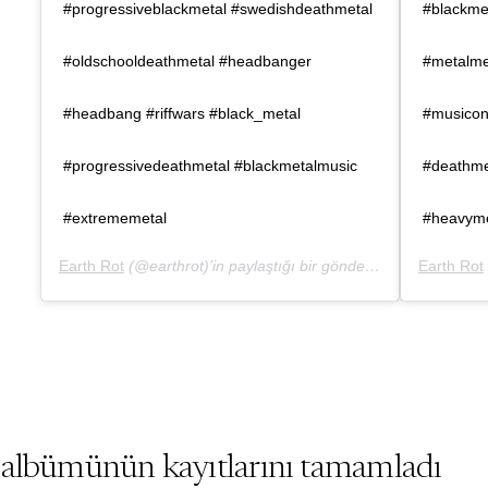
#progressiveblackmetal #swedishdeathmetal
#blackme
#oldschooldeathmetal #headbanger
#metalmer
#headbang #riffwars #black_metal
#musiconv
#progressivedeathmetal #blackmetalmusic
#deathmet
#extrememetal
#heavyme
Earth Rot
(@earthrot)’in paylaştığı bir gönderi (
8 Oca, 2020, 
Earth Rot
 albümünün kayıtlarını tamamladı