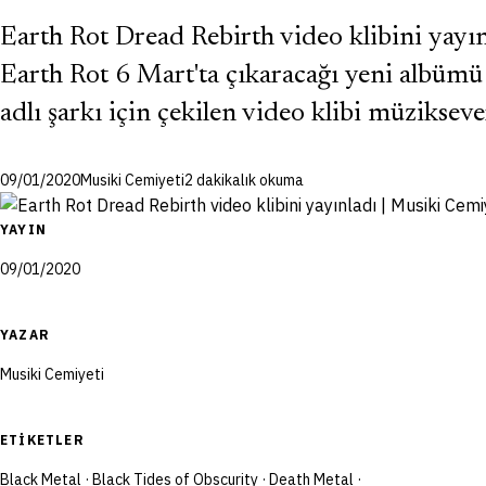
Earth Rot Dread Rebirth video klibini yayın
Earth Rot 6 Mart'ta çıkaracağı yeni albümü
adlı şarkı için çekilen video klibi müziksev
09/01/2020
Musiki Cemiyeti
2 dakikalık okuma
YAYIN
09/01/2020
YAZAR
Musiki Cemiyeti
ETIKETLER
Black Metal
·
Black Tides of Obscurity
·
Death Metal
·