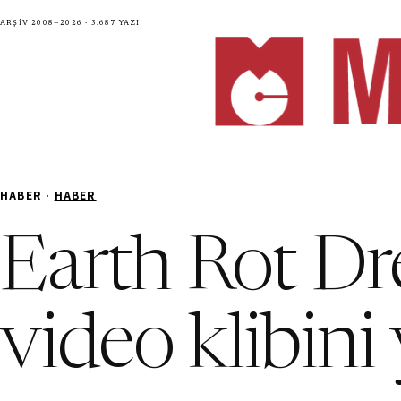
Arşiv 2008—2026 · 3.687 yazı
HABER ·
HABER
Earth Rot Dr
video klibini