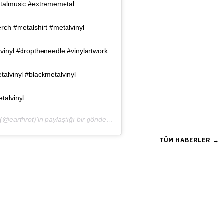
talmusic #extrememetal
ch #metalshirt #metalvinyl
inyl #droptheneedle #vinylartwork
alvinyl #blackmetalvinyl
talvinyl
7:35öö PST
(@earthrot)’in paylaştığı bir gönderi (
)
8 Oca, 2020, 6:11ös PST
)
TÜM HABERLER →