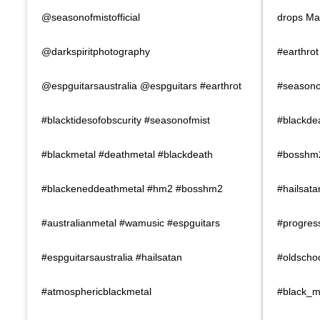
@seasonofmistofficial
drops Mar
@darkspiritphotography
#earthrot
@espguitarsaustralia @espguitars #earthrot
#seasono
#blacktidesofobscurity #seasonofmist
#blackde
#blackmetal #deathmetal #blackdeath
#bosshm2
#blackeneddeathmetal #hm2 #bosshm2
#hailsat
#australianmetal #wamusic #espguitars
#progres
#espguitarsaustralia #hailsatan
#oldscho
#atmosphericblackmetal
#black_m