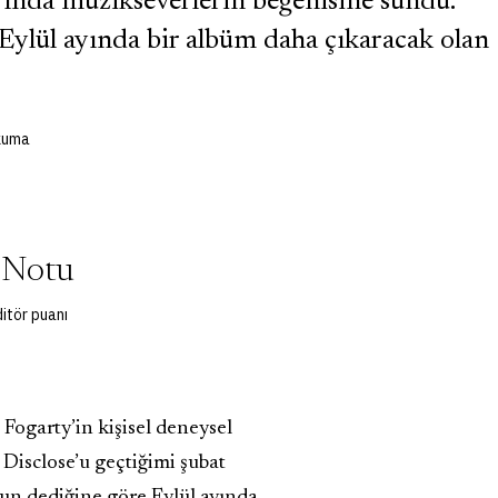
ayında müzikseverlerin beğenisine sundu.
ylül ayında bir albüm daha çıkaracak olan
okuma
 Notu
itör puanı
Fogarty’in kişisel deneysel
 Disclose’u geçtiğimi şubat
’un
dediğine göre Eylül ayında