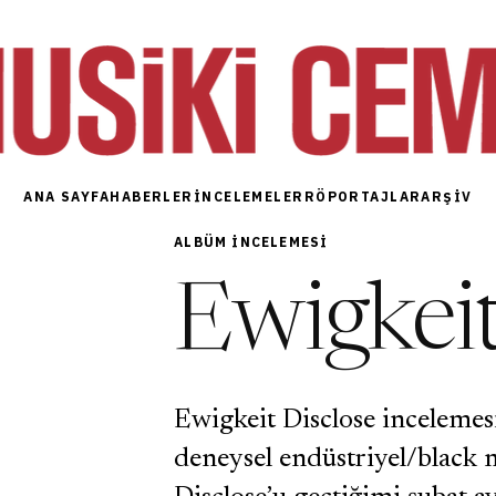
ANA SAYFA
HABERLER
İNCELEMELER
RÖPORTAJLAR
ARŞIV
ALBÜM INCELEMESI
Ewigkeit
Ewigkeit Disclose incelemesi
deneysel endüstriyel/black 