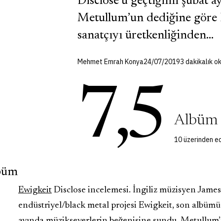
Disclose’u geçtiğimi şubat 
Metullum’un dediğine göre E
sanatçıyı üretkenliğinden…
Mehmet Emrah Konya
24/07/2019
3 dakikalık 
7,5
Albüm
10 üzerinden ed
lbüm
Ewigkeit
Disclose incelemesi. İngiliz müzisyen James 
endüstriyel/black metal projesi Ewigkeit, son albümü
ayında müzikseverlerin beğenisine sundu.
Metullum