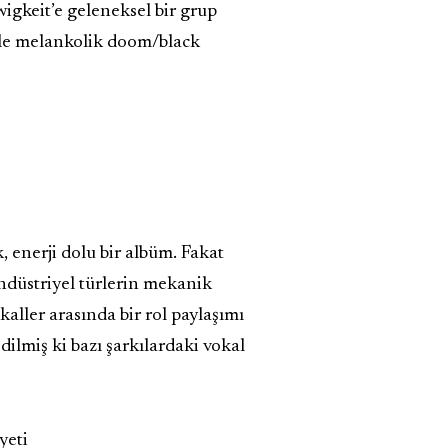
Ewigkeit’e geleneksel bir grup
l’le melankolik doom/black
, enerji dolu bir albüm. Fakat
endüstriyel türlerin mekanik
ller arasında bir rol paylaşımı
ilmiş ki bazı şarkılardaki vokal