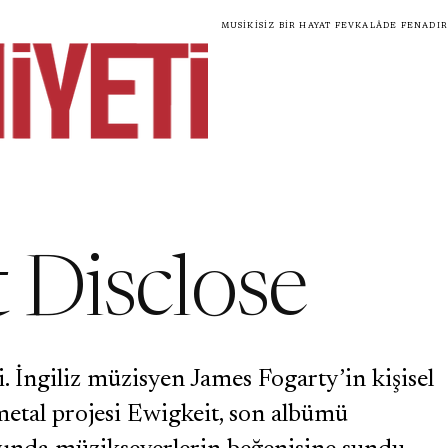
Musikisiz bir hayat fevkalâde fenadır
 Disclose
. İngiliz müzisyen James Fogarty’in kişisel
metal projesi Ewigkeit, son albümü