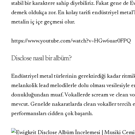
stabil bir karaktere sahip diyebiliriz. Fakat gene de 
demek oldukça zor. En kolay tarifi endüstriyel meta
metalin iç içe geçmesi olur.
https://www.youtube.com/watch?v=HGw6uar0FPQ
Disclose nasıl bir albüm?
Endüstriyel metal türlerinin gerektirdiği kadar ritmik
melankolik lead melodilerle dolu olması vesilesiyle 
donukluğundan muaf. Vokallerde scream ve clean voka
mevcut. Genelde nakaratlarda clean vokaller tercih ed
performansları cidden çok başarılı.