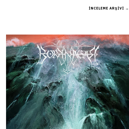
İNCELEME ARŞIVI →