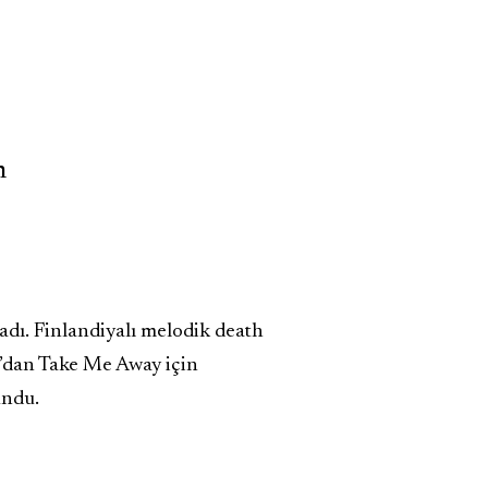
n
adı. Finlandiyalı melodik death
o’dan Take Me Away için
undu.