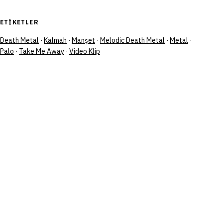
ETIKETLER
Death Metal
·
Kalmah
·
Manşet
·
Melodic Death Metal
·
Metal
·
Palo
·
Take Me Away
·
Video Klip