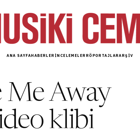
ANA SAYFA
HABERLER
İNCELEMELER
RÖPORTAJLAR
ARŞIV
e Me Away
ideo klibi