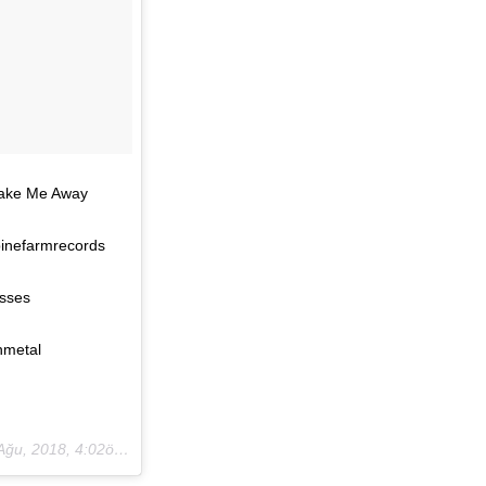
Take Me Away
pinefarmrecords
sses
hmetal
ğu, 2018, 4:02öö PDT
)