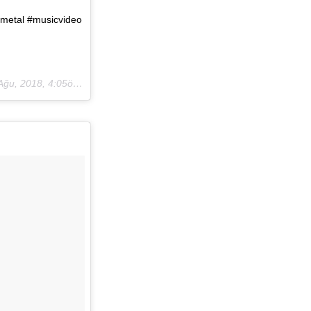
metal #musicvideo
ğu, 2018, 4:05öö PDT
)