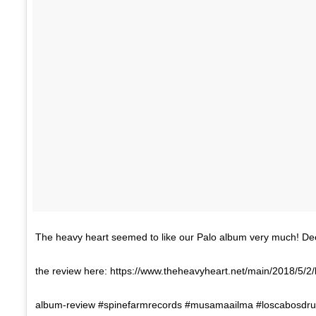
The heavy heart seemed to like our Palo album very much! Dee
the review here: https://www.theheavyheart.net/main/2018/5/2
album-review #spinefarmrecords #musamaailma #loscabosdru