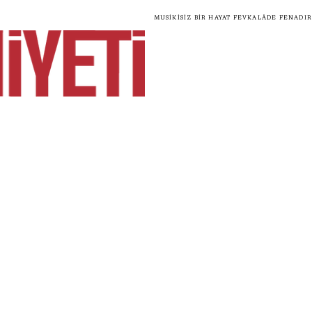
Musikisiz bir hayat fevkalâde fenadır