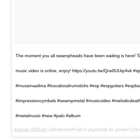
The moment you all swampheads have been waiting is here! 
music video is online, enjoy! https://youtu.be/Qrw0UUqr4vk #s
#musamaailma #loscabosdrumsticks #esp #espguitars #espba
#impressioncymbals #swampmetal #musicvideo #melodicdeat
#metalmusic #new #palo #album
Kalmah (Official)
(@kalmahofficial)’in paylaştığı bir gönderi (
29 A