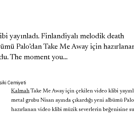
bi yayınladı. Finlandiyalı melodik death
lbümü Palo’dan Take Me Away için hazırlana
undu. The moment you…
Kalmah
Take Me Away için çekilen video klibi yayınl
metal grubu Nisan ayında çıkardığı yeni albümü Pal
hazırlanan video klibi müzik severlerin beğenisine s