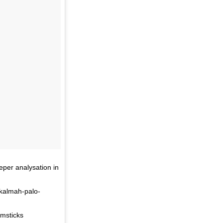
per analysation in
/kalmah-palo-
msticks