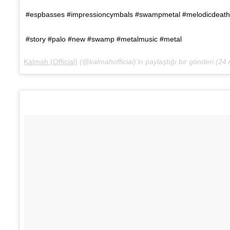
#espbasses #impressioncymbals #swampmetal #melodicdeath
#story #palo #new #swamp #metalmusic #metal
Kalmah (Official)
(@kalmahofficial)’in paylaştığı bir gönderi (
24 A