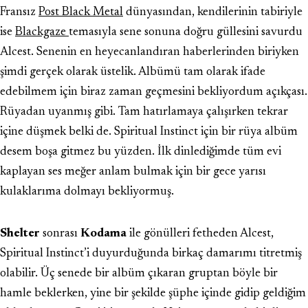
Fransız
Post Black Metal
dünyasından, kendilerinin tabiriyle
ise
Blackgaze
temasıyla sene sonuna doğru güllesini savurdu
Alcest. Senenin en heyecanlandıran haberlerinden biriyken
şimdi gerçek olarak üstelik. Albümü tam olarak ifade
edebilmem için biraz zaman geçmesini bekliyordum açıkçası.
Rüyadan uyanmış gibi. Tam hatırlamaya çalışırken tekrar
içine düşmek belki de. Spiritual Instinct için bir rüya albüm
desem boşa gitmez bu yüzden. İlk dinlediğimde tüm evi
kaplayan ses meğer anlam bulmak için bir gece yarısı
kulaklarıma dolmayı bekliyormuş.
Shelter
sonrası
Kodama
ile gönülleri fetheden Alcest,
Spiritual Instinct’i duyurduğunda birkaç damarımı titretmiş
olabilir. Üç senede bir albüm çıkaran gruptan böyle bir
hamle beklerken, yine bir şekilde şüphe içinde gidip geldiğim