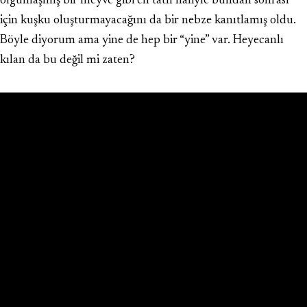
olgunlaşmış bir meyve gibi en tatlı haliyle bundan sonrası
için kuşku oluşturmayacağını da bir nebze kanıtlamış oldu.
Böyle diyorum ama yine de hep bir “yine” var. Heyecanlı
kılan da bu değil mi zaten?