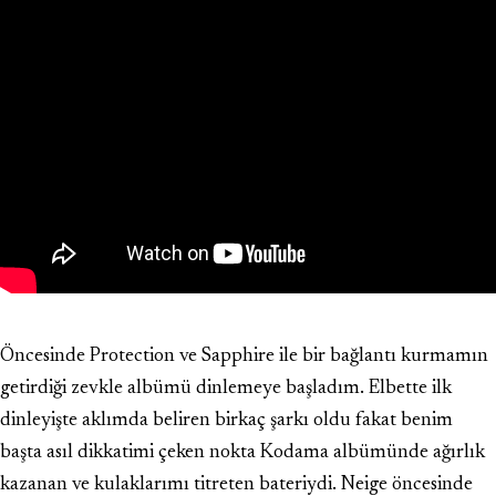
Öncesinde
Protection
ve
Sapphire
ile bir bağlantı kurmamın
getirdiği zevkle albümü dinlemeye başladım. Elbette ilk
dinleyişte aklımda beliren birkaç şarkı oldu fakat benim
başta asıl dikkatimi çeken nokta Kodama albümünde ağırlık
kazanan ve kulaklarımı titreten bateriydi. Neige öncesinde