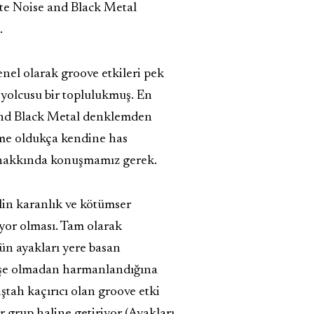
te Noise and Black Metal
.
enel olarak groove etkileri pek
 yolcusu bir toplulukmuş. En
and Black Metal denklemden
eme oldukça kendine has
u hakkında konuşmamız gerek.
alin karanlık ve kötümser
ıyor olması. Tam olarak
ün ayakları yere basan
klişe olmadan harmanlandığına
iştah kaçırıcı olan groove etki
r grup haline getiriyor (Ayakları