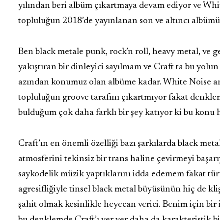
yılından beri albüm çıkartmaya devam ediyor ve Whi
topluluğun 2018’de yayınlanan son ve altıncı albümü
Ben black metale punk, rock’n roll, heavy metal, ve g
yakıştıran bir dinleyici sayılmam ve
Craft
ta bu yolun
azından konumuz olan albüme kadar. White Noise 
topluluğun groove tarafını çıkartmıyor fakat denkl
bulduğum çok daha farklı bir şey katıyor ki bu kon
Craft’ın en önemli özelliği bazı şarkılarda black met
atmosferini tekinsiz bir trans haline çevirmeyi başar
saykodelik müzik yaptıklarını idda edemem fakat tür
agresifliğiyle tinsel black metal büyüsünün hiç de 
şahit olmak kesinlikle heyecan verici. Benim için bir 
bu denklemde Craft’ı yer yer daha da karakteristik bi