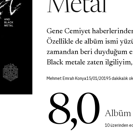
Metal
Gene Cemiyet haberlerinden i
Özellikle de albüm ismi yü
zamandan beri duyduğum en 
Black metale zaten ilgiliyim
Mehmet Emrah Konya
15/01/2019
5 dakikalık 
8,0
Albüm
10 üzerinden ed