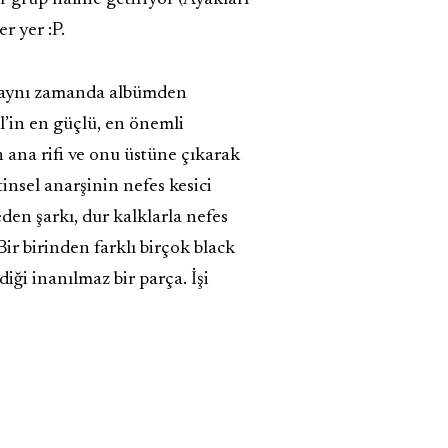
r yer :P.
kı aynı zamanda albümden
l’in en güçlü, en önemli
n ana rifi ve onu üstüne çıkarak
insel anarşinin nefes kesici
den şarkı, dur kalklarla nefes
ir birinden farklı birçok black
diği inanılmaz bir parça. İşi