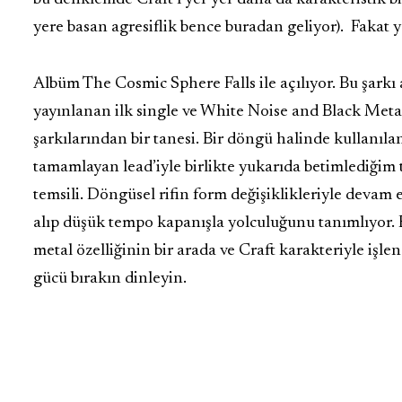
yere basan agresiflik bence buradan geliyor). Fakat ye
Albüm The Cosmic Sphere Falls ile açılıyor. Bu şar
yayınlanan ilk single ve White Noise and Black Meta
şarkılarından bir tanesi. Bir döngü halinde kullanıla
tamamlayan lead’iyle birlikte yukarıda betimlediğim t
temsili. Döngüsel rifin form değişiklikleriyle devam e
alıp düşük tempo kapanışla yolculuğunu tanımlıyor. B
metal özelliğinin bir arada ve Craft karakteriyle işlen
gücü bırakın dinleyin.