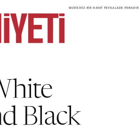
Musikisiz bir hayat fevkalâde fenadır
White
nd Black