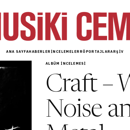
ANA SAYFA
HABERLER
İNCELEMELER
RÖPORTAJLAR
ARŞIV
ALBÜM INCELEMESI
Craft – 
Noise a