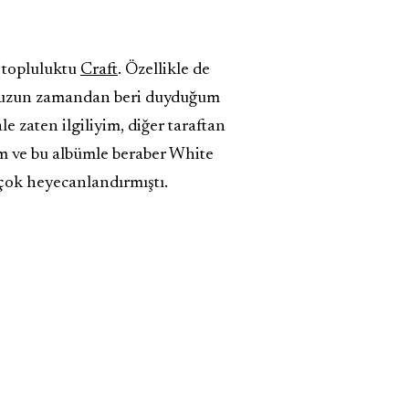
r topluluktu
Craft
. Özellikle de
l uzun zamandan beri duyduğum
e zaten ilgiliyim, diğer taraftan
im ve bu albümle beraber White
 çok heyecanlandırmıştı.