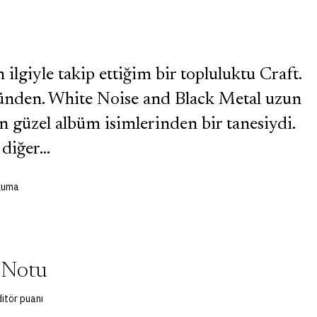
lgiyle takip ettiğim bir topluluktu Craft.
zünden. White Noise and Black Metal uzun
güzel albüm isimlerinden bir tanesiydi.
, diğer…
okuma
 Notu
itör puanı