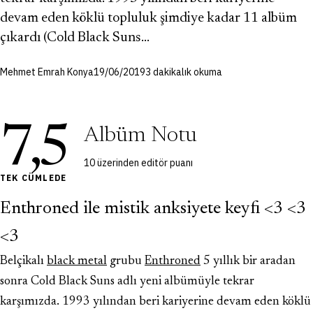
devam eden köklü topluluk şimdiye kadar 11 albüm
çıkardı (Cold Black Suns…
Mehmet Emrah Konya
19/06/2019
3 dakikalık okuma
7,5
Albüm Notu
10 üzerinden editör puanı
TEK CÜMLEDE
Enthroned ile mistik anksiyete keyfi <3 <3
<3
Belçikalı
black metal
grubu
Enthroned
5 yıllık bir aradan
sonra Cold Black Suns adlı yeni albümüyle tekrar
karşımızda. 1993 yılından beri kariyerine devam eden köklü