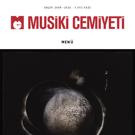
Arşiv 2008—2026 · 3.692 yazı
MENÜ