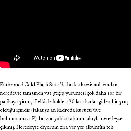
Enthroned Cold Black Suns’da bu katharsis anlarından
neredeyse tamamen vaz geçip yürümesi çok daha zor bir
patikaya girmiş. Belki de kökleri 90’lara kadar giden bir grup
olduğu içindir (fakat şu an kadroda kurucu üye
bulunmaması :P), bu zor yoldan alnının akıyla neredeyse
çıkmış. Neredeyse diyorum zira yer yer albümün tek